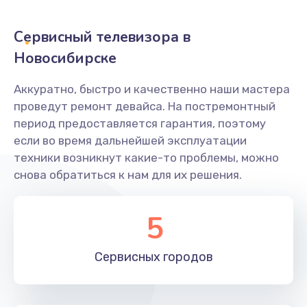
2400 руб.
Заказать
Сервисный телевизора в
Новосибирске
Ремонт системной платы
1600 руб.
Аккуратно, быстро и качественно наши мастера
проведут ремонт девайса. На постремонтный
Заказать
период предоставляется гарантия, поэтому
если во время дальнейшей эксплуатации
Снятие системных ошибок/программный ремонт
техники возникнут какие-то проблемы, можно
1400 руб.
снова обратиться к нам для их решения.
Заказать
5
Ремонт разъема SIM-карты
880 руб.
Сервисных
городов
Заказать
Модернизация