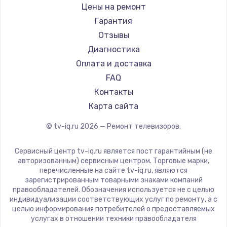
Daewoo
Цены на ремонт
Замена видеокарты
Centek
Гарантия
1600 руб.
Telefunken
Отзывы
Заказать
Hyundai
Диагностика
Doffler
Оплата и доставка
Ремонт разъема питания
Hiper
FAQ
880 руб.
Grundig
Контакты
Заказать
HITACHI
Карта сайта
Konka
© tv-iq.ru
2026
— Ремонт телевизоров.
Замена видеочипа
RED solution
2745 руб.
Thomson
Сервисный центр tv-iq.ru является пост гарантийным (не
Yandex
Заказать
авторизованным) сервисным центром. Торговые марки,
перечисленные на сайте tv-iq.ru, являются
National
зарегистрированным товарными знаками компаний
Замена северного моста
iFFALCON
правообладателей. Обозначения используется не с целью
индивидуализации соответствующих услуг по ремонту, а с
2600 руб.
Tuvio
целью информирования потребителей о предоставляемых
Nord
услугах в отношении техники правообладателя
Заказать