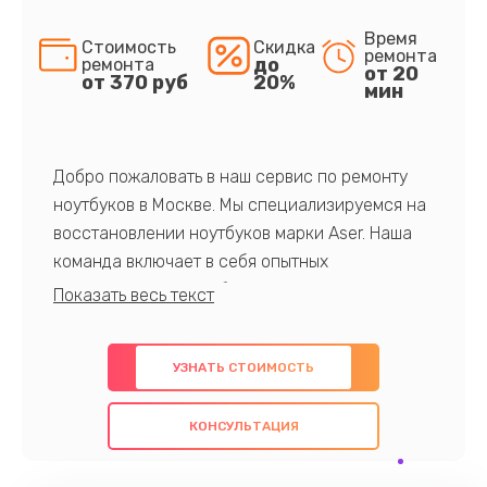
Время
Стоимость
Скидка
ремонта
до
ремонта
от 20
от 370 руб
20%
мин
Добро пожаловать в наш сервис по ремонту
ноутбуков в Москве. Мы специализируемся на
восстановлении ноутбуков марки Aser. Наша
команда включает в себя опытных
профессионалов с обширными знаниями и
многолетним опытом в данной области. Мы
предлагаем быстрый и качественный ремонт с
УЗНАТЬ СТОИМОСТЬ
использованием оригинальных компонентов, а
также гарантируем качество всех
КОНСУЛЬТАЦИЯ
проведенных работ. Наша цель - предоставить
клиентам надежное и профессиональное