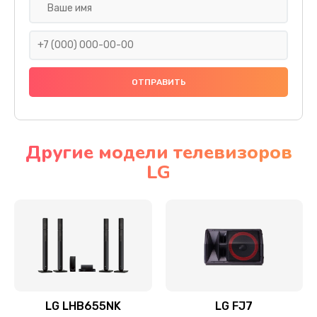
Ремонт платы электроники
1400 руб.
Заказать
Прошивка
1500 руб.
Заказать
Другие модели телевизоров
LG
Ремонт механики привода
1500 руб.
Заказать
Ремонт / замена кнопок, клавиш, индикаторов,
разъемов
1550 руб.
LG LHB655NK
LG FJ7
Заказать