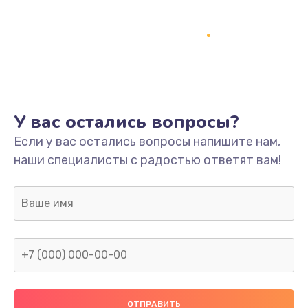
Заказать
Ремонт платы
800 руб.
Заказать
У вас остались вопросы?
Не включается
Если у вас остались вопросы напишите нам,
1400 руб.
наши специалисты с радостью ответят вам!
Заказать
Нет звука
800 руб.
Заказать
Не видит флешку
400 руб.