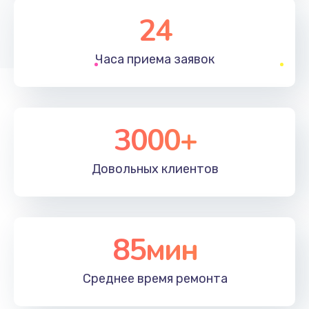
1830 руб.
24
Заказать
Часа приема
заявок
Устранение ошибок
2000 руб.
Заказать
3000+
Ремонт после залития
Довольных
клиентов
2100 руб.
Заказать
Ремонт электроплаты
85мин
1400 руб.
Среднее время
ремонта
Заказать