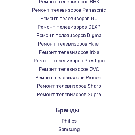
Ремонт телевизоров BBK
890 руб.
Ремонт телевизоров Panasonic
Заказать
Ремонт телевизоров BQ
Ремонт телевизоров DEXP
Замена микросхемы NFC
Ремонт телевизоров Digma
1100 руб.
Ремонт телевизоров Haier
Заказать
Ремонт телевизоров Irbis
Ремонт телевизоров Prestigio
Замена шим-контроллера
Ремонт телевизоров JVC
3900 руб.
Ремонт телевизоров Pioneer
Ремонт телевизоров Sharp
Заказать
Ремонт телевизоров Supra
Настройка Wi-Fi
Ремонт телевизоров Aiwa
Бренды
1030 руб.
Ремонт телевизоров Hisense
Ремонт телевизоров Daewoo
Philips
Заказать
Ремонт телевизоров Centek
Samsung