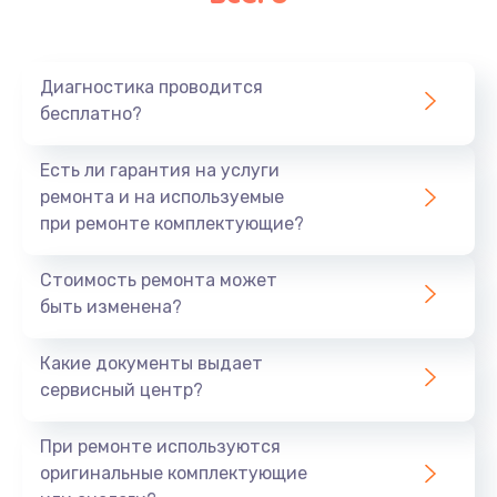
Очень тихо играет
700 руб.
Диагностика проводится
Заказать
бесплатно?
Не заряжается
Есть ли гарантия на услуги
800 руб.
ремонта и на используемые
при ремонте комплектующие?
Заказать
Стоимость ремонта может
Замена кнопок
быть изменена?
490 руб.
Заказать
Какие документы выдает
сервисный центр?
Восстановление после попадания влаги
При ремонте используются
790 руб.
оригинальные комплектующие
Заказать