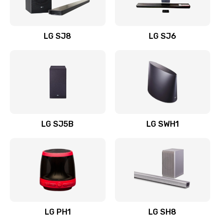
Заказать
Восстановление после заклинивания
LG SJ8
LG SJ6
1400 руб.
Заказать
Восстановление после залития
1500 руб.
Заказать
LG SJ5B
LG SWH1
Замена фильтра
1500 руб.
Заказать
Ремонт корпуса
LG PH1
LG SH8
1400 руб.