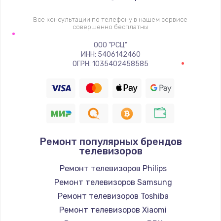
1400 руб.
Заказать
Все консультации по телефону в нашем сервисе
совершенно бесплатны
Восстановление цепи питания, пайка
ООО "РСЦ"
ИНН: 5406142460
880 руб.
ОГРН: 1035402458585
Заказать
Программный ремонт/прошивка
390 руб.
Заказать
Ремонт популярных брендов
телевизоров
Замена Bluetooth/Wi-Fi модуля
Ремонт телевизоров Philips
800 руб.
Ремонт телевизоров Samsung
Заказать
Ремонт телевизоров Toshiba
Ремонт телевизоров Xiaomi
Замена картридера