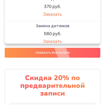
370 руб.
Заказать
Замена датчиков
580 руб.
Заказать
Комплексная чистка
ПОКАЗАТЬ ВСЕ УСЛУГИ
800 руб.
Заказать
Скидка 20% по
Замена дисплея (экрана)
предварительной
2000 руб.
записи
Заказать