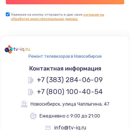
Заказать
Нажимая на кнопку отправить я даю свое
согласие на
обработку моих персональных данных.
Не реагирует на кнопки
700 руб.
Заказать
tv-iq.ru
Не сопряжается с устройством
Ремонт телевизоров в Новосибирске
900 руб.
Контактная информация
Заказать
+7 (383) 284-06-09
Помехи и искажение звука
+7 (800) 100-40-54
900 руб.
Новосибирск
,
 улица Чаплыгина, 47
Заказать
Ежедневно с 9:00 до 21:00
Не работает
info@tv-iq.ru