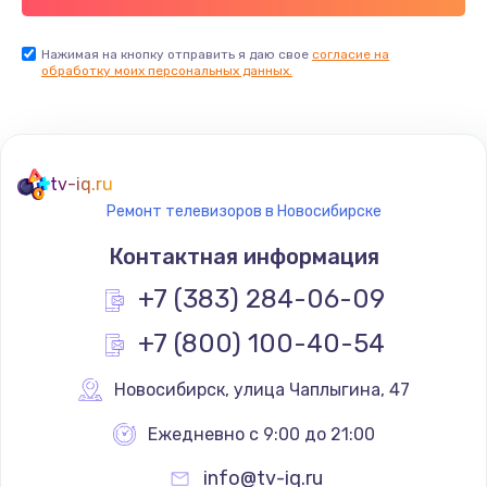
Заказать
Нажимая на кнопку отправить я даю свое
согласие на
обработку моих персональных данных.
Не реагирует на кнопки
700 руб.
Заказать
tv-iq.ru
Не сопряжается с устройством
Ремонт телевизоров в Новосибирске
900 руб.
Контактная информация
Заказать
+7 (383) 284-06-09
Помехи и искажение звука
+7 (800) 100-40-54
900 руб.
Новосибирск
,
 улица Чаплыгина, 47
Заказать
Ежедневно с 9:00 до 21:00
Не работает
info@tv-iq.ru