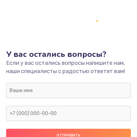
Заказать
Ремонт платы
800 руб.
Заказать
У вас остались вопросы?
Не включается
Если у вас остались вопросы напишите нам,
1400 руб.
наши специалисты с радостью ответят вам!
Заказать
Нет звука
800 руб.
Заказать
Не видит флешку
400 руб.