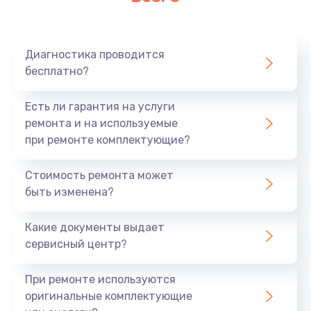
Очень тихо играет
700 руб.
Диагностика проводится
Заказать
бесплатно?
Не заряжается
Есть ли гарантия на услуги
800 руб.
ремонта и на используемые
при ремонте комплектующие?
Заказать
Стоимость ремонта может
Замена кнопок
быть изменена?
490 руб.
Заказать
Какие документы выдает
сервисный центр?
Восстановление после попадания влаги
При ремонте используются
790 руб.
оригинальные комплектующие
Заказать