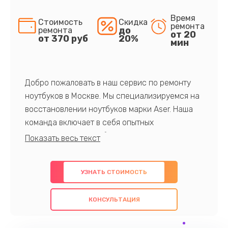
Время
Стоимость
Скидка
ремонта
до
ремонта
от 20
от 370 руб
20%
мин
Добро пожаловать в наш сервис по ремонту
ноутбуков в Москве. Мы специализируемся на
восстановлении ноутбуков марки Aser. Наша
команда включает в себя опытных
профессионалов с обширными знаниями и
многолетним опытом в данной области. Мы
предлагаем быстрый и качественный ремонт с
УЗНАТЬ СТОИМОСТЬ
использованием оригинальных компонентов, а
также гарантируем качество всех
КОНСУЛЬТАЦИЯ
проведенных работ. Наша цель - предоставить
клиентам надежное и профессиональное