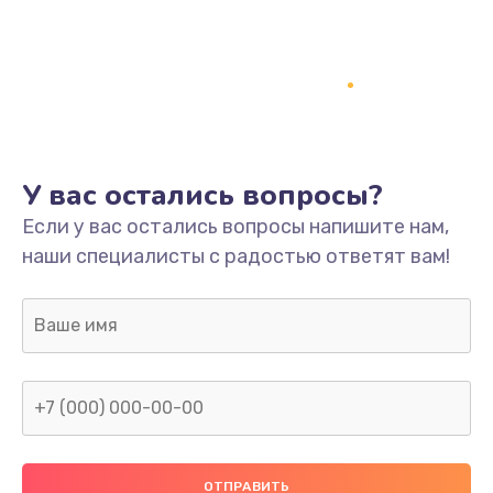
Заказать
Ремонт платы
800 руб.
Заказать
У вас остались вопросы?
Не включается
Если у вас остались вопросы напишите нам,
1400 руб.
наши специалисты с радостью ответят вам!
Заказать
Нет звука
800 руб.
Заказать
Не видит флешку
400 руб.