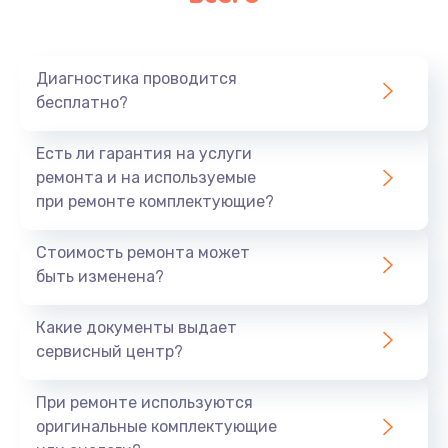
Очень тихо играет
700 руб.
Диагностика проводится
Заказать
бесплатно?
Не заряжается
Есть ли гарантия на услуги
800 руб.
ремонта и на используемые
при ремонте комплектующие?
Заказать
Стоимость ремонта может
Замена кнопок
быть изменена?
490 руб.
Заказать
Какие документы выдает
сервисный центр?
Восстановление после попадания влаги
При ремонте используются
790 руб.
оригинальные комплектующие
Заказать