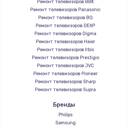
Ремонт телевизоров BBK
890 руб.
Ремонт телевизоров Panasonic
Заказать
Ремонт телевизоров BQ
Ремонт телевизоров DEXP
Замена микросхемы NFC
Ремонт телевизоров Digma
1100 руб.
Ремонт телевизоров Haier
Заказать
Ремонт телевизоров Irbis
Ремонт телевизоров Prestigio
Замена шим-контроллера
Ремонт телевизоров JVC
3900 руб.
Ремонт телевизоров Pioneer
Ремонт телевизоров Sharp
Заказать
Ремонт телевизоров Supra
Настройка Wi-Fi
Ремонт телевизоров Aiwa
Бренды
1030 руб.
Ремонт телевизоров Hisense
Ремонт телевизоров Daewoo
Philips
Заказать
Ремонт телевизоров Centek
Samsung