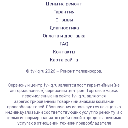
Daewoo
Цены на ремонт
Замена видеокарты
Centek
Гарантия
1600 руб.
Telefunken
Отзывы
Заказать
Hyundai
Диагностика
Doffler
Оплата и доставка
Ремонт разъема питания
Hiper
FAQ
880 руб.
Grundig
Контакты
Заказать
HITACHI
Карта сайта
Konka
© tv-iq.ru
2026
— Ремонт телевизоров.
Замена видеочипа
RED solution
2745 руб.
Thomson
Сервисный центр tv-iq.ru является пост гарантийным (не
Yandex
Заказать
авторизованным) сервисным центром. Торговые марки,
перечисленные на сайте tv-iq.ru, являются
National
зарегистрированным товарными знаками компаний
Замена северного моста
iFFALCON
правообладателей. Обозначения используется не с целью
индивидуализации соответствующих услуг по ремонту, а с
2600 руб.
Tuvio
целью информирования потребителей о предоставляемых
Nord
услугах в отношении техники правообладателя
Заказать