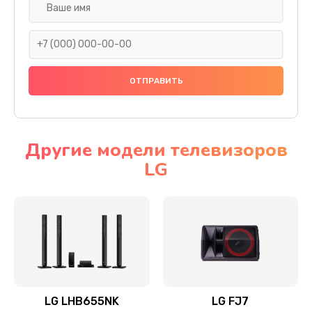
Ремонт платы электроники
1400 руб.
Заказать
Прошивка
1500 руб.
Заказать
Другие модели телевизоров
LG
Ремонт механики привода
1500 руб.
Заказать
Ремонт / замена кнопок, клавиш, индикаторов,
разъемов
1550 руб.
LG LHB655NK
LG FJ7
Заказать