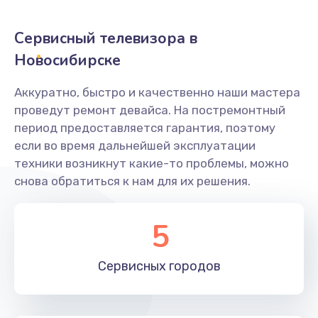
2400 руб.
Заказать
Сервисный телевизора в
Новосибирске
Ремонт системной платы
1600 руб.
Аккуратно, быстро и качественно наши мастера
проведут ремонт девайса. На постремонтный
Заказать
период предоставляется гарантия, поэтому
если во время дальнейшей эксплуатации
Снятие системных ошибок/программный ремонт
техники возникнут какие-то проблемы, можно
1400 руб.
снова обратиться к нам для их решения.
Заказать
5
Ремонт разъема SIM-карты
880 руб.
Сервисных
городов
Заказать
Модернизация