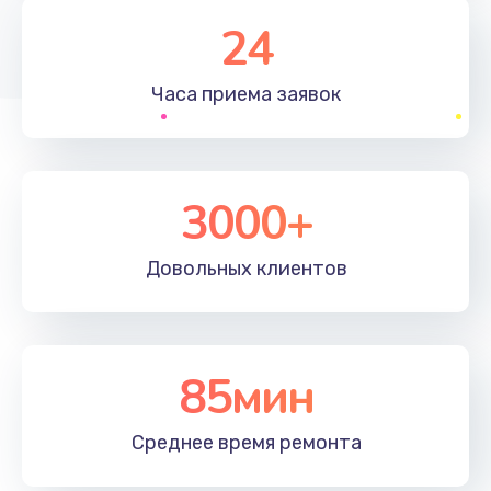
1830 руб.
24
Заказать
Часа приема
заявок
Устранение ошибок
2000 руб.
Заказать
3000+
Ремонт после залития
Довольных
клиентов
2100 руб.
Заказать
Ремонт электроплаты
85мин
1400 руб.
Среднее время
ремонта
Заказать