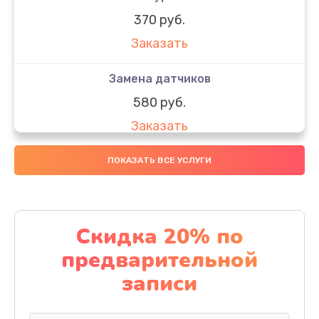
370 руб.
Заказать
Замена датчиков
580 руб.
Заказать
Комплексная чистка
ПОКАЗАТЬ ВСЕ УСЛУГИ
800 руб.
Заказать
Скидка 20% по
Замена дисплея (экрана)
предварительной
2000 руб.
записи
Заказать