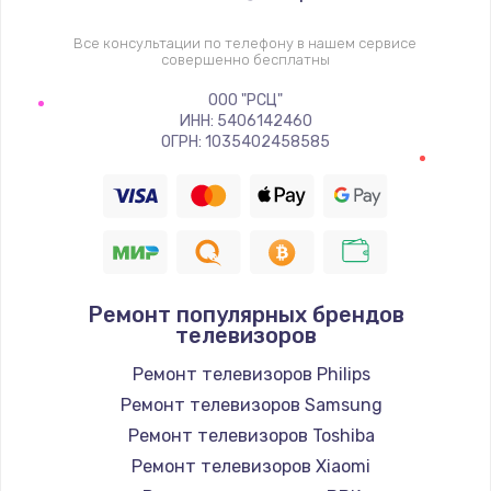
1400 руб.
Заказать
Все консультации по телефону в нашем сервисе
совершенно бесплатны
Восстановление цепи питания, пайка
ООО "РСЦ"
ИНН: 5406142460
880 руб.
ОГРН: 1035402458585
Заказать
Программный ремонт/прошивка
390 руб.
Заказать
Ремонт популярных брендов
телевизоров
Замена Bluetooth/Wi-Fi модуля
Ремонт телевизоров Philips
800 руб.
Ремонт телевизоров Samsung
Заказать
Ремонт телевизоров Toshiba
Ремонт телевизоров Xiaomi
Замена картридера