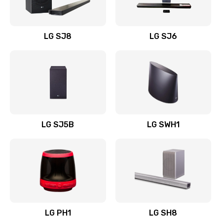
Заказать
Восстановление после заклинивания
LG SJ8
LG SJ6
1400 руб.
Заказать
Восстановление после залития
1500 руб.
Заказать
LG SJ5B
LG SWH1
Замена фильтра
1500 руб.
Заказать
Ремонт корпуса
LG PH1
LG SH8
1400 руб.