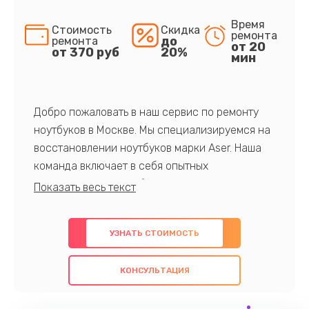
Время
Стоимость
Скидка
ремонта
до
ремонта
от 20
от 370 руб
20%
мин
Добро пожаловать в наш сервис по ремонту
ноутбуков в Москве. Мы специализируемся на
восстановлении ноутбуков марки Aser. Наша
команда включает в себя опытных
профессионалов с обширными знаниями и
многолетним опытом в данной области. Мы
предлагаем быстрый и качественный ремонт с
УЗНАТЬ СТОИМОСТЬ
использованием оригинальных компонентов, а
также гарантируем качество всех
КОНСУЛЬТАЦИЯ
проведенных работ. Наша цель - предоставить
клиентам надежное и профессиональное