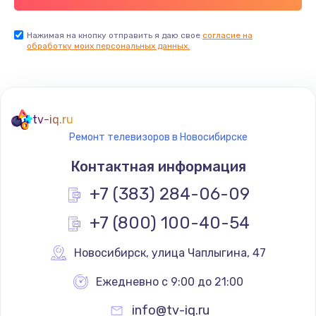
Заказать
Нажимая на кнопку отправить я даю свое
согласие на
обработку моих персональных данных.
Не реагирует на кнопки
700 руб.
Заказать
tv-iq.ru
Не сопряжается с устройством
Ремонт телевизоров в Новосибирске
900 руб.
Контактная информация
Заказать
+7 (383) 284-06-09
Помехи и искажение звука
+7 (800) 100-40-54
900 руб.
Новосибирск
,
 улица Чаплыгина, 47
Заказать
Ежедневно с 9:00 до 21:00
Не работает
info@tv-iq.ru