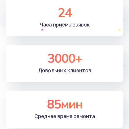
1830 руб.
24
Заказать
Часа приема
заявок
Устранение ошибок
2000 руб.
Заказать
3000+
Ремонт после залития
Довольных
клиентов
2100 руб.
Заказать
Ремонт электроплаты
85мин
1400 руб.
Среднее время
ремонта
Заказать