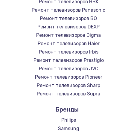
Ремонт телевизоров BBK
890 руб.
Ремонт телевизоров Panasonic
Заказать
Ремонт телевизоров BQ
Ремонт телевизоров DEXP
Замена микросхемы NFC
Ремонт телевизоров Digma
1100 руб.
Ремонт телевизоров Haier
Заказать
Ремонт телевизоров Irbis
Ремонт телевизоров Prestigio
Замена шим-контроллера
Ремонт телевизоров JVC
3900 руб.
Ремонт телевизоров Pioneer
Ремонт телевизоров Sharp
Заказать
Ремонт телевизоров Supra
Настройка Wi-Fi
Ремонт телевизоров Aiwa
Бренды
1030 руб.
Ремонт телевизоров Hisense
Ремонт телевизоров Daewoo
Philips
Заказать
Ремонт телевизоров Centek
Samsung