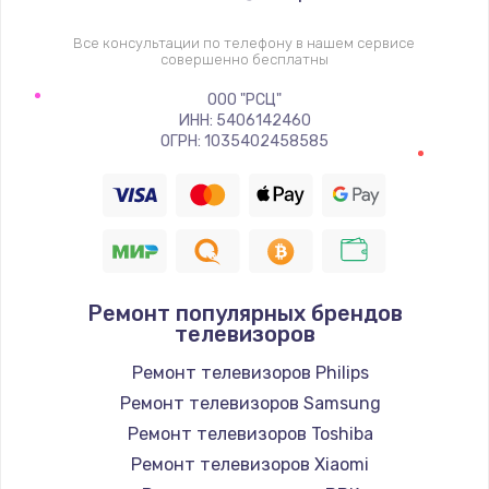
1400 руб.
Заказать
Все консультации по телефону в нашем сервисе
совершенно бесплатны
Восстановление цепи питания, пайка
ООО "РСЦ"
ИНН: 5406142460
880 руб.
ОГРН: 1035402458585
Заказать
Программный ремонт/прошивка
390 руб.
Заказать
Ремонт популярных брендов
телевизоров
Замена Bluetooth/Wi-Fi модуля
Ремонт телевизоров Philips
800 руб.
Ремонт телевизоров Samsung
Заказать
Ремонт телевизоров Toshiba
Ремонт телевизоров Xiaomi
Замена картридера