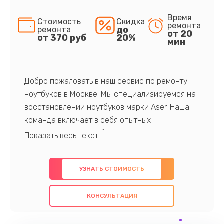
Время
Стоимость
Скидка
ремонта
до
ремонта
от 20
от 370 руб
20%
мин
Добро пожаловать в наш сервис по ремонту
ноутбуков в Москве. Мы специализируемся на
восстановлении ноутбуков марки Aser. Наша
команда включает в себя опытных
профессионалов с обширными знаниями и
многолетним опытом в данной области. Мы
предлагаем быстрый и качественный ремонт с
УЗНАТЬ СТОИМОСТЬ
использованием оригинальных компонентов, а
также гарантируем качество всех
КОНСУЛЬТАЦИЯ
проведенных работ. Наша цель - предоставить
клиентам надежное и профессиональное