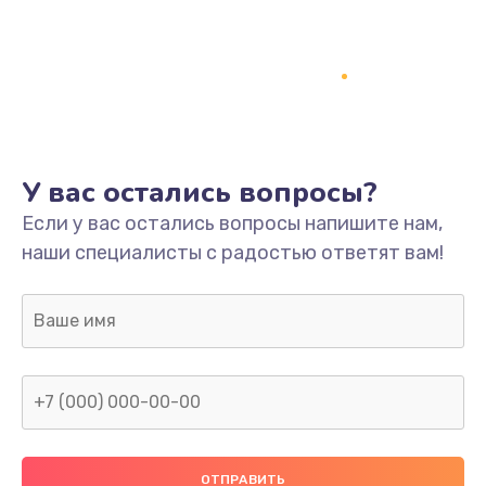
Заказать
Ремонт платы
800 руб.
Заказать
У вас остались вопросы?
Не включается
Если у вас остались вопросы напишите нам,
1400 руб.
наши специалисты с радостью ответят вам!
Заказать
Нет звука
800 руб.
Заказать
Не видит флешку
400 руб.