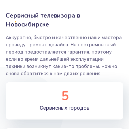
2400 руб.
Заказать
Сервисный телевизора в
Новосибирске
Ремонт системной платы
1600 руб.
Аккуратно, быстро и качественно наши мастера
проведут ремонт девайса. На постремонтный
Заказать
период предоставляется гарантия, поэтому
если во время дальнейшей эксплуатации
Снятие системных ошибок/программный ремонт
техники возникнут какие-то проблемы, можно
1400 руб.
снова обратиться к нам для их решения.
Заказать
5
Ремонт разъема SIM-карты
880 руб.
Сервисных
городов
Заказать
Модернизация