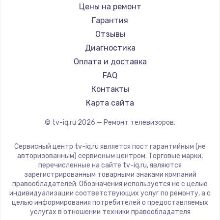
Daewoo
Цены на ремонт
Замена видеокарты
Centek
Гарантия
1600 руб.
Telefunken
Отзывы
Заказать
Hyundai
Диагностика
Doffler
Оплата и доставка
Ремонт разъема питания
Hiper
FAQ
880 руб.
Grundig
Контакты
Заказать
HITACHI
Карта сайта
Konka
© tv-iq.ru
2026
— Ремонт телевизоров.
Замена видеочипа
RED solution
2745 руб.
Thomson
Сервисный центр tv-iq.ru является пост гарантийным (не
Yandex
Заказать
авторизованным) сервисным центром. Торговые марки,
перечисленные на сайте tv-iq.ru, являются
National
зарегистрированным товарными знаками компаний
Замена северного моста
iFFALCON
правообладателей. Обозначения используется не с целью
индивидуализации соответствующих услуг по ремонту, а с
2600 руб.
Tuvio
целью информирования потребителей о предоставляемых
Nord
услугах в отношении техники правообладателя
Заказать