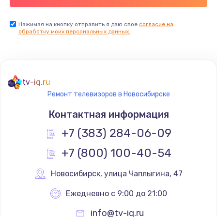
Заказать
Нажимая на кнопку отправить я даю свое
согласие на
обработку моих персональных данных.
Не реагирует на кнопки
700 руб.
Заказать
tv-iq.ru
Не сопряжается с устройством
Ремонт телевизоров в Новосибирске
900 руб.
Контактная информация
Заказать
+7 (383) 284-06-09
Помехи и искажение звука
+7 (800) 100-40-54
900 руб.
Новосибирск
,
 улица Чаплыгина, 47
Заказать
Ежедневно с 9:00 до 21:00
Не работает
info@tv-iq.ru