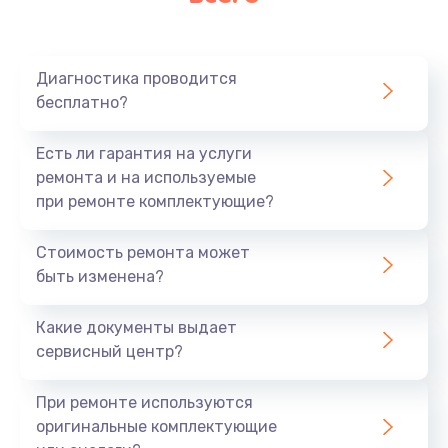
Очень тихо играет
700 руб.
Диагностика проводится
Заказать
бесплатно?
Не заряжается
Есть ли гарантия на услуги
800 руб.
ремонта и на используемые
при ремонте комплектующие?
Заказать
Стоимость ремонта может
Замена кнопок
быть изменена?
490 руб.
Заказать
Какие документы выдает
сервисный центр?
Восстановление после попадания влаги
При ремонте используются
790 руб.
оригинальные комплектующие
Заказать