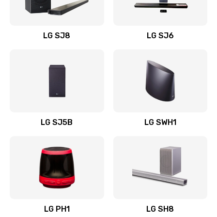
Заказать
Восстановление после заклинивания
LG SJ8
LG SJ6
1400 руб.
Заказать
Восстановление после залития
1500 руб.
Заказать
LG SJ5B
LG SWH1
Замена фильтра
1500 руб.
Заказать
Ремонт корпуса
LG PH1
LG SH8
1400 руб.