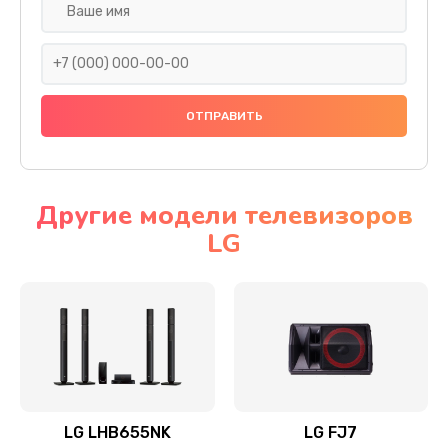
Ремонт платы электроники
1400 руб.
Заказать
Прошивка
1500 руб.
Заказать
Другие модели телевизоров
LG
Ремонт механики привода
1500 руб.
Заказать
Ремонт / замена кнопок, клавиш, индикаторов,
разъемов
1550 руб.
LG LHB655NK
LG FJ7
Заказать