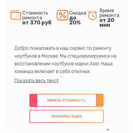
Время
Стоимость
Скидка
ремонта
до
ремонта
от 20
от 370 руб
20%
мин
Добро пожаловать в наш сервис по ремонту
ноутбуков в Москве. Мы специализируемся на
восстановлении ноутбуков марки Aser. Наша
команда включает в себя опытных
профессионалов с обширными знаниями и
многолетним опытом в данной области. Мы
предлагаем быстрый и качественный ремонт с
УЗНАТЬ СТОИМОСТЬ
использованием оригинальных компонентов, а
также гарантируем качество всех
КОНСУЛЬТАЦИЯ
проведенных работ. Наша цель - предоставить
клиентам надежное и профессиональное