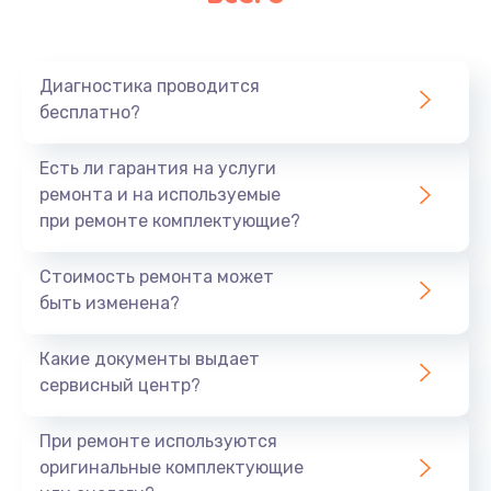
Очень тихо играет
700 руб.
Диагностика проводится
Заказать
бесплатно?
Не заряжается
Есть ли гарантия на услуги
800 руб.
ремонта и на используемые
при ремонте комплектующие?
Заказать
Стоимость ремонта может
Замена кнопок
быть изменена?
490 руб.
Заказать
Какие документы выдает
сервисный центр?
Восстановление после попадания влаги
При ремонте используются
790 руб.
оригинальные комплектующие
Заказать