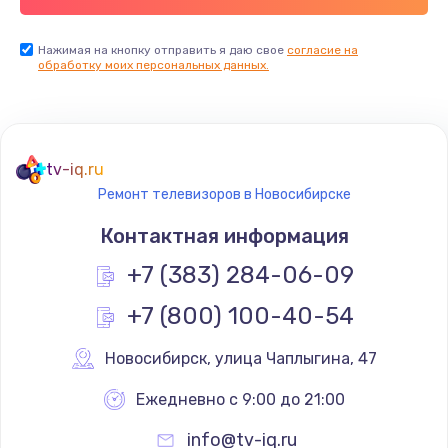
Заказать
Нажимая на кнопку отправить я даю свое
согласие на
обработку моих персональных данных.
Не реагирует на кнопки
700 руб.
Заказать
tv-iq.ru
Не сопряжается с устройством
Ремонт телевизоров в Новосибирске
900 руб.
Контактная информация
Заказать
+7 (383) 284-06-09
Помехи и искажение звука
+7 (800) 100-40-54
900 руб.
Новосибирск
,
 улица Чаплыгина, 47
Заказать
Ежедневно с 9:00 до 21:00
Не работает
info@tv-iq.ru