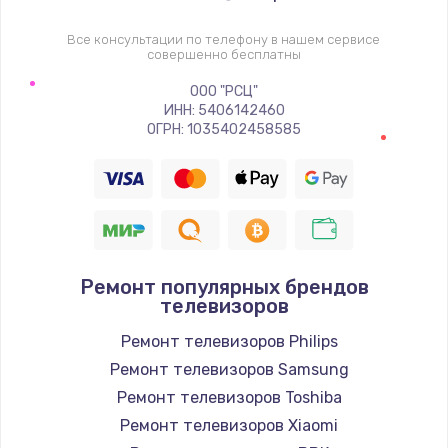
1400 руб.
Заказать
Все консультации по телефону в нашем сервисе
совершенно бесплатны
Восстановление цепи питания, пайка
ООО "РСЦ"
ИНН: 5406142460
880 руб.
ОГРН: 1035402458585
Заказать
Программный ремонт/прошивка
390 руб.
Заказать
Ремонт популярных брендов
телевизоров
Замена Bluetooth/Wi-Fi модуля
Ремонт телевизоров Philips
800 руб.
Ремонт телевизоров Samsung
Заказать
Ремонт телевизоров Toshiba
Ремонт телевизоров Xiaomi
Замена картридера