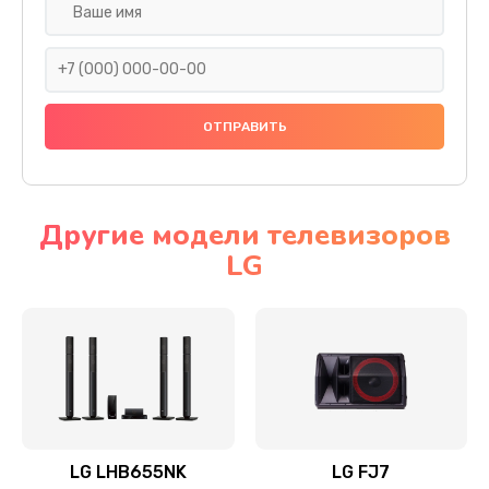
Ремонт платы электроники
1400 руб.
Заказать
Прошивка
1500 руб.
Заказать
Другие модели телевизоров
LG
Ремонт механики привода
1500 руб.
Заказать
Ремонт / замена кнопок, клавиш, индикаторов,
разъемов
1550 руб.
LG LHB655NK
LG FJ7
Заказать