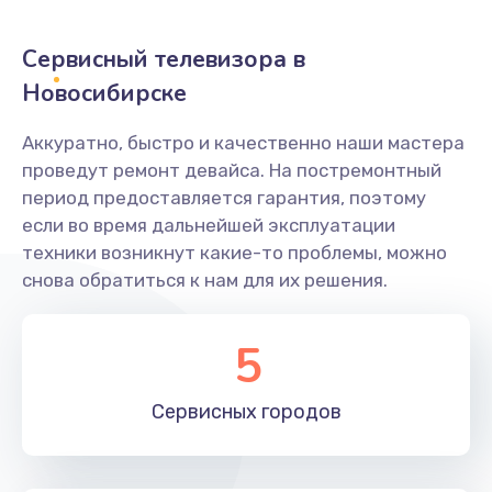
2400 руб.
Заказать
Сервисный телевизора в
Новосибирске
Ремонт системной платы
1600 руб.
Аккуратно, быстро и качественно наши мастера
проведут ремонт девайса. На постремонтный
Заказать
период предоставляется гарантия, поэтому
если во время дальнейшей эксплуатации
Снятие системных ошибок/программный ремонт
техники возникнут какие-то проблемы, можно
1400 руб.
снова обратиться к нам для их решения.
Заказать
5
Ремонт разъема SIM-карты
880 руб.
Сервисных
городов
Заказать
Модернизация