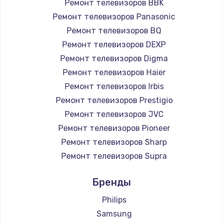
Ремонт телевизоров BBK
890 руб.
Ремонт телевизоров Panasonic
Заказать
Ремонт телевизоров BQ
Ремонт телевизоров DEXP
Замена микросхемы NFC
Ремонт телевизоров Digma
1100 руб.
Ремонт телевизоров Haier
Заказать
Ремонт телевизоров Irbis
Ремонт телевизоров Prestigio
Замена шим-контроллера
Ремонт телевизоров JVC
3900 руб.
Ремонт телевизоров Pioneer
Ремонт телевизоров Sharp
Заказать
Ремонт телевизоров Supra
Настройка Wi-Fi
Ремонт телевизоров Aiwa
Бренды
1030 руб.
Ремонт телевизоров Hisense
Ремонт телевизоров Daewoo
Philips
Заказать
Ремонт телевизоров Centek
Samsung