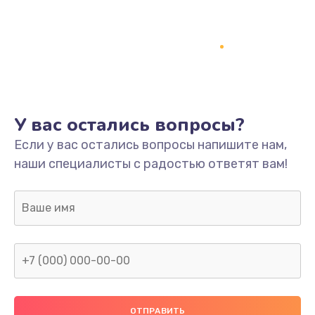
Заказать
Ремонт платы
800 руб.
Заказать
У вас остались вопросы?
Не включается
Если у вас остались вопросы напишите нам,
1400 руб.
наши специалисты с радостью ответят вам!
Заказать
Нет звука
800 руб.
Заказать
Не видит флешку
400 руб.