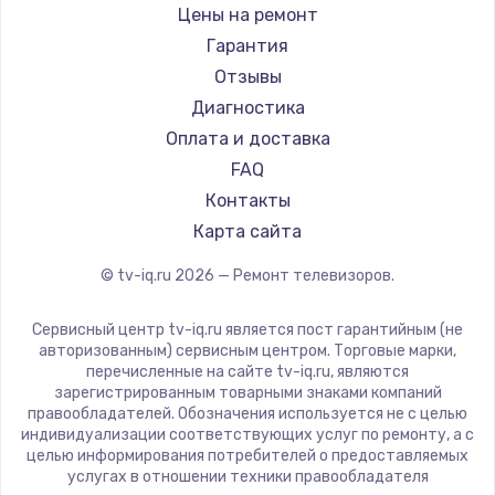
Daewoo
Цены на ремонт
Замена видеокарты
Centek
Гарантия
1600 руб.
Telefunken
Отзывы
Заказать
Hyundai
Диагностика
Doffler
Оплата и доставка
Ремонт разъема питания
Hiper
FAQ
880 руб.
Grundig
Контакты
Заказать
HITACHI
Карта сайта
Konka
© tv-iq.ru
2026
— Ремонт телевизоров.
Замена видеочипа
RED solution
2745 руб.
Thomson
Сервисный центр tv-iq.ru является пост гарантийным (не
Yandex
Заказать
авторизованным) сервисным центром. Торговые марки,
перечисленные на сайте tv-iq.ru, являются
National
зарегистрированным товарными знаками компаний
Замена северного моста
iFFALCON
правообладателей. Обозначения используется не с целью
индивидуализации соответствующих услуг по ремонту, а с
2600 руб.
Tuvio
целью информирования потребителей о предоставляемых
Nord
услугах в отношении техники правообладателя
Заказать