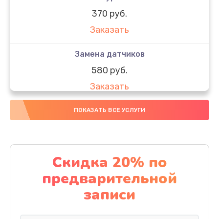
370 руб.
Заказать
Замена датчиков
580 руб.
Заказать
Комплексная чистка
ПОКАЗАТЬ ВСЕ УСЛУГИ
800 руб.
Заказать
Скидка 20% по
Замена дисплея (экрана)
предварительной
2000 руб.
записи
Заказать