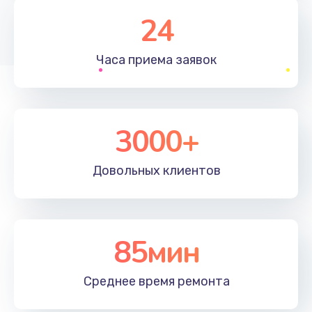
1830 руб.
24
Заказать
Часа приема
заявок
Устранение ошибок
2000 руб.
Заказать
3000+
Ремонт после залития
Довольных
клиентов
2100 руб.
Заказать
Ремонт электроплаты
85мин
1400 руб.
Среднее время
ремонта
Заказать