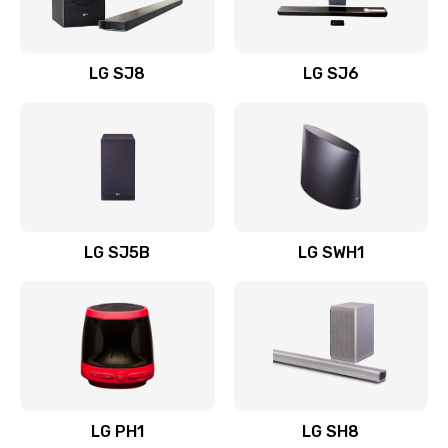
Заказать
Восстановление после заклинивания
LG SJ8
LG SJ6
1400 руб.
Заказать
Восстановление после залития
1500 руб.
Заказать
LG SJ5B
LG SWH1
Замена фильтра
1500 руб.
Заказать
Ремонт корпуса
LG PH1
LG SH8
1400 руб.