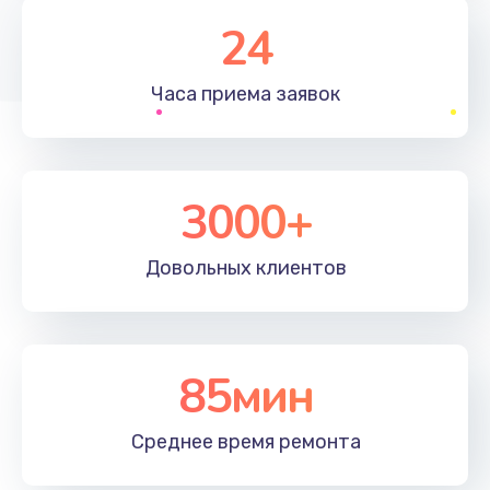
1830 руб.
24
Заказать
Часа приема
заявок
Устранение ошибок
2000 руб.
Заказать
3000+
Ремонт после залития
Довольных
клиентов
2100 руб.
Заказать
Ремонт электроплаты
85мин
1400 руб.
Среднее время
ремонта
Заказать