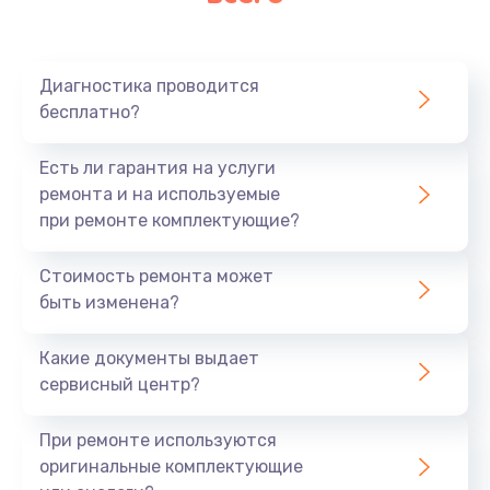
Очень тихо играет
700 руб.
Диагностика проводится
Заказать
бесплатно?
Не заряжается
Есть ли гарантия на услуги
800 руб.
ремонта и на используемые
при ремонте комплектующие?
Заказать
Стоимость ремонта может
Замена кнопок
быть изменена?
490 руб.
Заказать
Какие документы выдает
сервисный центр?
Восстановление после попадания влаги
При ремонте используются
790 руб.
оригинальные комплектующие
Заказать