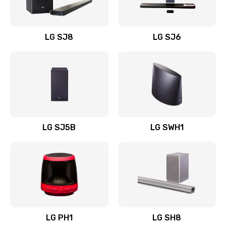
Заказать
Восстановление после заклинивания
LG SJ8
LG SJ6
1400 руб.
Заказать
Восстановление после залития
1500 руб.
Заказать
LG SJ5B
LG SWH1
Замена фильтра
1500 руб.
Заказать
Ремонт корпуса
LG PH1
LG SH8
1400 руб.