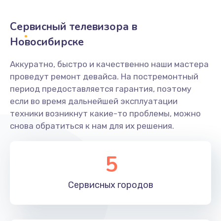
2400 руб.
Заказать
Сервисный телевизора в
Новосибирске
Ремонт системной платы
1600 руб.
Аккуратно, быстро и качественно наши мастера
проведут ремонт девайса. На постремонтный
Заказать
период предоставляется гарантия, поэтому
если во время дальнейшей эксплуатации
Снятие системных ошибок/программный ремонт
техники возникнут какие-то проблемы, можно
1400 руб.
снова обратиться к нам для их решения.
Заказать
5
Ремонт разъема SIM-карты
880 руб.
Сервисных
городов
Заказать
Модернизация