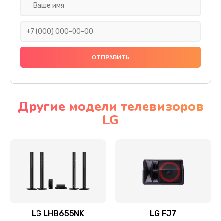
Ремонт платы электроники
1400 руб.
Заказать
Прошивка
1500 руб.
Заказать
Другие модели телевизоров
LG
Ремонт механики привода
1500 руб.
Заказать
Ремонт / замена кнопок, клавиш, индикаторов,
разъемов
1550 руб.
LG LHB655NK
LG FJ7
Заказать