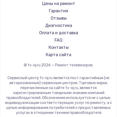
Daewoo
Цены на ремонт
Замена видеокарты
Centek
Гарантия
1600 руб.
Telefunken
Отзывы
Заказать
Hyundai
Диагностика
Doffler
Оплата и доставка
Ремонт разъема питания
Hiper
FAQ
880 руб.
Grundig
Контакты
Заказать
HITACHI
Карта сайта
Konka
© tv-iq.ru
2026
— Ремонт телевизоров.
Замена видеочипа
RED solution
2745 руб.
Thomson
Сервисный центр tv-iq.ru является пост гарантийным (не
Yandex
Заказать
авторизованным) сервисным центром. Торговые марки,
перечисленные на сайте tv-iq.ru, являются
National
зарегистрированным товарными знаками компаний
Замена северного моста
iFFALCON
правообладателей. Обозначения используется не с целью
индивидуализации соответствующих услуг по ремонту, а с
2600 руб.
Tuvio
целью информирования потребителей о предоставляемых
Nord
услугах в отношении техники правообладателя
Заказать