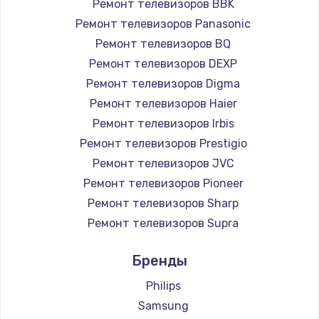
Ремонт телевизоров BBK
890 руб.
Ремонт телевизоров Panasonic
Заказать
Ремонт телевизоров BQ
Ремонт телевизоров DEXP
Замена микросхемы NFC
Ремонт телевизоров Digma
1100 руб.
Ремонт телевизоров Haier
Заказать
Ремонт телевизоров Irbis
Ремонт телевизоров Prestigio
Замена шим-контроллера
Ремонт телевизоров JVC
3900 руб.
Ремонт телевизоров Pioneer
Ремонт телевизоров Sharp
Заказать
Ремонт телевизоров Supra
Настройка Wi-Fi
Ремонт телевизоров Aiwa
Бренды
1030 руб.
Ремонт телевизоров Hisense
Ремонт телевизоров Daewoo
Philips
Заказать
Ремонт телевизоров Centek
Samsung