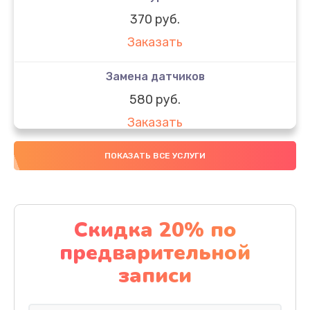
370 руб.
Заказать
Замена датчиков
580 руб.
Заказать
Комплексная чистка
ПОКАЗАТЬ ВСЕ УСЛУГИ
800 руб.
Заказать
Скидка 20% по
Замена дисплея (экрана)
предварительной
2000 руб.
записи
Заказать