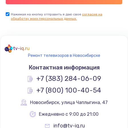
Заказать
Нажимая на кнопку отправить я даю свое
согласие на
обработку моих персональных данных.
Не реагирует на кнопки
700 руб.
Заказать
tv-iq.ru
Не сопряжается с устройством
Ремонт телевизоров в Новосибирске
900 руб.
Контактная информация
Заказать
+7 (383) 284-06-09
Помехи и искажение звука
+7 (800) 100-40-54
900 руб.
Новосибирск
,
 улица Чаплыгина, 47
Заказать
Ежедневно с 9:00 до 21:00
Не работает
info@tv-iq.ru