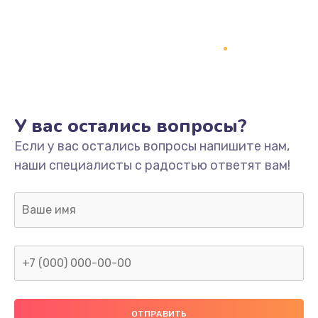
Заказать
Ремонт платы
800 руб.
Заказать
У вас остались вопросы?
Не включается
Если у вас остались вопросы напишите нам,
1400 руб.
наши специалисты с радостью ответят вам!
Заказать
Нет звука
800 руб.
Заказать
Не видит флешку
400 руб.