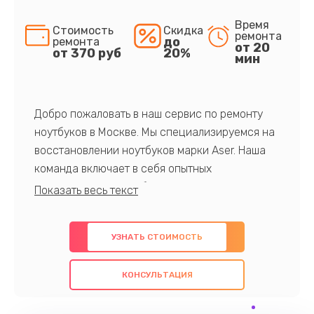
Время
Стоимость
Скидка
ремонта
до
ремонта
от 20
от 370 руб
20%
мин
Добро пожаловать в наш сервис по ремонту
ноутбуков в Москве. Мы специализируемся на
восстановлении ноутбуков марки Aser. Наша
команда включает в себя опытных
профессионалов с обширными знаниями и
многолетним опытом в данной области. Мы
предлагаем быстрый и качественный ремонт с
УЗНАТЬ СТОИМОСТЬ
использованием оригинальных компонентов, а
также гарантируем качество всех
КОНСУЛЬТАЦИЯ
проведенных работ. Наша цель - предоставить
клиентам надежное и профессиональное