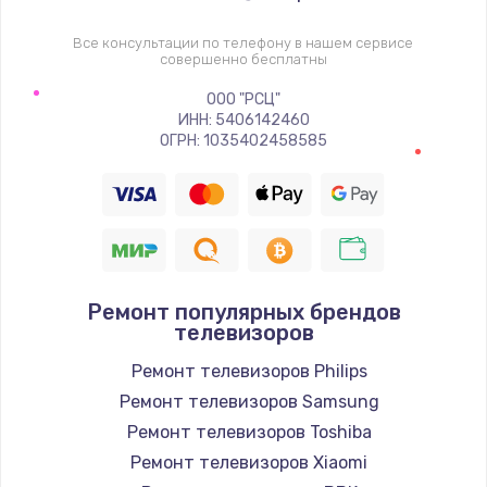
1400 руб.
Заказать
Все консультации по телефону в нашем сервисе
совершенно бесплатны
Восстановление цепи питания, пайка
ООО "РСЦ"
ИНН: 5406142460
880 руб.
ОГРН: 1035402458585
Заказать
Программный ремонт/прошивка
390 руб.
Заказать
Ремонт популярных брендов
телевизоров
Замена Bluetooth/Wi-Fi модуля
Ремонт телевизоров Philips
800 руб.
Ремонт телевизоров Samsung
Заказать
Ремонт телевизоров Toshiba
Ремонт телевизоров Xiaomi
Замена картридера