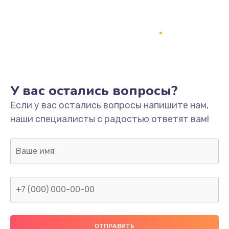
Заказать
Ремонт платы
800 руб.
Заказать
У вас остались вопросы?
Не включается
Если у вас остались вопросы напишите нам,
1400 руб.
наши специалисты с радостью ответят вам!
Заказать
Нет звука
800 руб.
Заказать
Не видит флешку
400 руб.