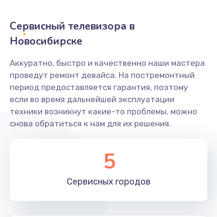
2400 руб.
Заказать
Сервисный телевизора в
Новосибирске
Ремонт системной платы
1600 руб.
Аккуратно, быстро и качественно наши мастера
проведут ремонт девайса. На постремонтный
Заказать
период предоставляется гарантия, поэтому
если во время дальнейшей эксплуатации
Снятие системных ошибок/программный ремонт
техники возникнут какие-то проблемы, можно
1400 руб.
снова обратиться к нам для их решения.
Заказать
5
Ремонт разъема SIM-карты
880 руб.
Сервисных
городов
Заказать
Модернизация