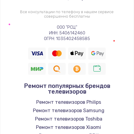
1400 руб.
Заказать
Все консультации по телефону в нашем сервисе
совершенно бесплатны
Восстановление цепи питания, пайка
ООО "РСЦ"
ИНН: 5406142460
880 руб.
ОГРН: 1035402458585
Заказать
Программный ремонт/прошивка
390 руб.
Заказать
Ремонт популярных брендов
телевизоров
Замена Bluetooth/Wi-Fi модуля
Ремонт телевизоров Philips
800 руб.
Ремонт телевизоров Samsung
Заказать
Ремонт телевизоров Toshiba
Ремонт телевизоров Xiaomi
Замена картридера