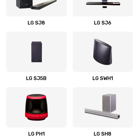
Заказать
Восстановление после заклинивания
LG SJ8
LG SJ6
1400 руб.
Заказать
Восстановление после залития
1500 руб.
Заказать
LG SJ5B
LG SWH1
Замена фильтра
1500 руб.
Заказать
Ремонт корпуса
LG PH1
LG SH8
1400 руб.