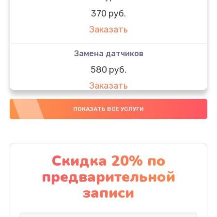
370 руб.
Заказать
Замена датчиков
580 руб.
Заказать
Комплексная чистка
ПОКАЗАТЬ ВСЕ УСЛУГИ
800 руб.
Заказать
Скидка 20% по
Замена дисплея (экрана)
предварительной
2000 руб.
записи
Заказать