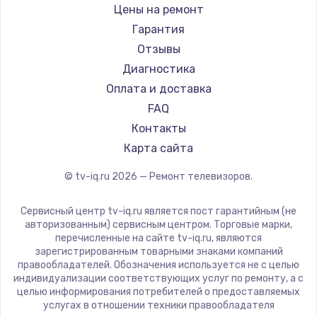
Daewoo
Цены на ремонт
Замена видеокарты
Centek
Гарантия
1600 руб.
Telefunken
Отзывы
Заказать
Hyundai
Диагностика
Doffler
Оплата и доставка
Ремонт разъема питания
Hiper
FAQ
880 руб.
Grundig
Контакты
Заказать
HITACHI
Карта сайта
Konka
© tv-iq.ru
2026
— Ремонт телевизоров.
Замена видеочипа
RED solution
2745 руб.
Thomson
Сервисный центр tv-iq.ru является пост гарантийным (не
Yandex
Заказать
авторизованным) сервисным центром. Торговые марки,
перечисленные на сайте tv-iq.ru, являются
National
зарегистрированным товарными знаками компаний
Замена северного моста
iFFALCON
правообладателей. Обозначения используется не с целью
индивидуализации соответствующих услуг по ремонту, а с
2600 руб.
Tuvio
целью информирования потребителей о предоставляемых
Nord
услугах в отношении техники правообладателя
Заказать