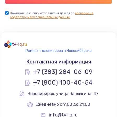
Заказать
Нажимая на кнопку отправить я даю свое
согласие на
обработку моих персональных данных.
Не реагирует на кнопки
700 руб.
Заказать
tv-iq.ru
Не сопряжается с устройством
Ремонт телевизоров в Новосибирске
900 руб.
Контактная информация
Заказать
+7 (383) 284-06-09
Помехи и искажение звука
+7 (800) 100-40-54
900 руб.
Новосибирск
,
 улица Чаплыгина, 47
Заказать
Ежедневно с 9:00 до 21:00
Не работает
info@tv-iq.ru