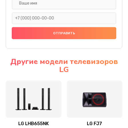
Ремонт платы электроники
1400 руб.
Заказать
Прошивка
1500 руб.
Заказать
Другие модели телевизоров
LG
Ремонт механики привода
1500 руб.
Заказать
Ремонт / замена кнопок, клавиш, индикаторов,
разъемов
1550 руб.
LG LHB655NK
LG FJ7
Заказать