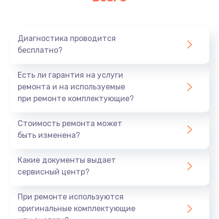
Очень тихо играет
700 руб.
Диагностика проводится
Заказать
бесплатно?
Не заряжается
Есть ли гарантия на услуги
800 руб.
ремонта и на используемые
при ремонте комплектующие?
Заказать
Стоимость ремонта может
Замена кнопок
быть изменена?
490 руб.
Заказать
Какие документы выдает
сервисный центр?
Восстановление после попадания влаги
При ремонте используются
790 руб.
оригинальные комплектующие
Заказать