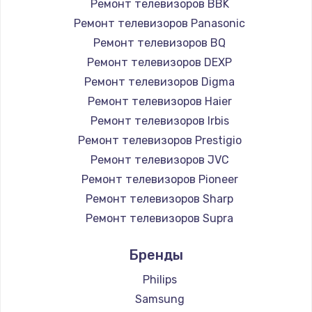
Ремонт телевизоров BBK
890 руб.
Ремонт телевизоров Panasonic
Заказать
Ремонт телевизоров BQ
Ремонт телевизоров DEXP
Замена микросхемы NFC
Ремонт телевизоров Digma
1100 руб.
Ремонт телевизоров Haier
Заказать
Ремонт телевизоров Irbis
Ремонт телевизоров Prestigio
Замена шим-контроллера
Ремонт телевизоров JVC
3900 руб.
Ремонт телевизоров Pioneer
Ремонт телевизоров Sharp
Заказать
Ремонт телевизоров Supra
Настройка Wi-Fi
Ремонт телевизоров Aiwa
Бренды
1030 руб.
Ремонт телевизоров Hisense
Ремонт телевизоров Daewoo
Philips
Заказать
Ремонт телевизоров Centek
Samsung