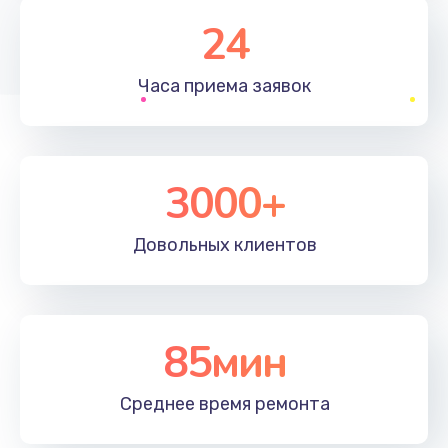
1830 руб.
24
Заказать
Часа приема
заявок
Устранение ошибок
2000 руб.
Заказать
3000+
Ремонт после залития
Довольных
клиентов
2100 руб.
Заказать
Ремонт электроплаты
85мин
1400 руб.
Среднее время
ремонта
Заказать