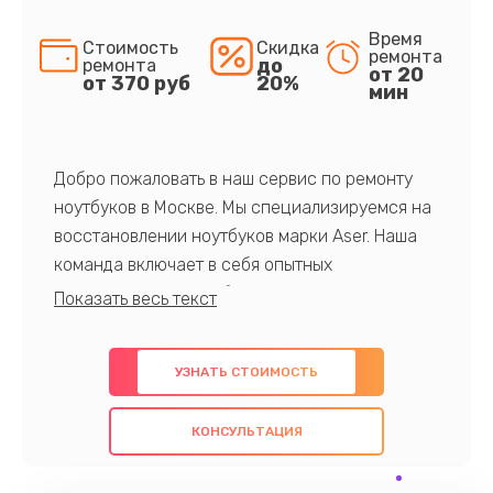
Время
Стоимость
Скидка
ремонта
до
ремонта
от 20
от 370 руб
20%
мин
Добро пожаловать в наш сервис по ремонту
ноутбуков в Москве. Мы специализируемся на
восстановлении ноутбуков марки Aser. Наша
команда включает в себя опытных
профессионалов с обширными знаниями и
многолетним опытом в данной области. Мы
предлагаем быстрый и качественный ремонт с
УЗНАТЬ СТОИМОСТЬ
использованием оригинальных компонентов, а
также гарантируем качество всех
КОНСУЛЬТАЦИЯ
проведенных работ. Наша цель - предоставить
клиентам надежное и профессиональное