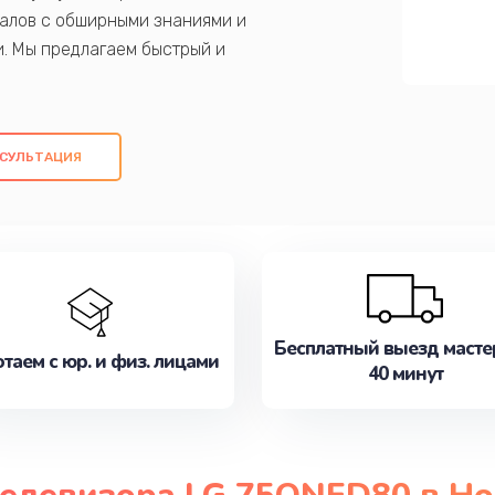
алов с обширными знаниями и
и. Мы предлагаем быстрый и
ем оригинальных компонентов, а также
ых работ. Наша цель - предоставить
ое обслуживание, удовлетворяя их
СУЛЬТАЦИЯ
медлите записаться на ремонт уже
Бесплатный выезд масте
таем с юр. и физ. лицами
40 минут