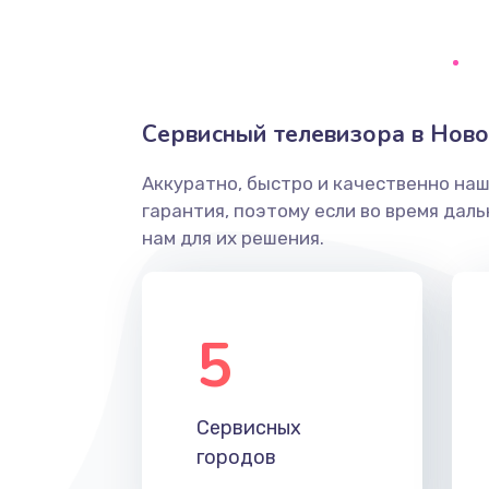
Ремонт системной платы
Снятие системных ошибок/про
Сервисный телевизора в Нов
ремонт
Аккуратно, быстро и качественно на
Ремонт разъема SIM-карты
гарантия, поэтому если во время дал
нам для их решения.
Модернизация
Устранение ошибок
5
Ремонт после залития
Сервисных
Ремонт электроплаты
городов