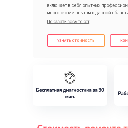
включает в себя опытных профессион
многолетним опытом в данной област
качественный ремонт с использовани
гарантируем качество всех проведенн
клиентам надежное и профессиональн
УЗНАТЬ СТОИМОСТЬ
КОН
потребности наилучшим образом. Не 
сейчас!
Бесплатная диагностика за 30
Рабо
мин.