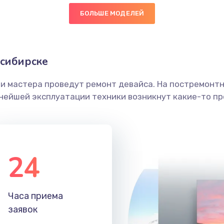
БОЛЬШЕ МОДЕЛЕЙ
20 мин
2 года
граммный
30 мин
3 года
осибирске
ши мастера проведут ремонт девайса. На постремонт
50 мин
1 год
ьнейшей эксплуатации техники возникнут какие-то пр
30 мин
1 год
20 мин
3 года
24
20 мин
2 года
Часа приема
60 мин
1 год
заявок