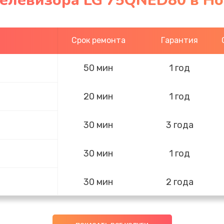
телевизора LG 75QNED80 в Н
Срок ремонта
Гарантия
50 мин
1 год
20 мин
1 год
30 мин
3 года
30 мин
1 год
30 мин
2 года
50 мин
2 года