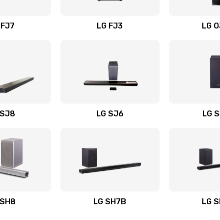
вания
30 мин
1 год
 FJ7
LG FJ3
LG 
30 мин
3 года
30 мин
1 год
30 мин
3 года
 SJ8
LG SJ6
LG 
ьного
20 мин
2 года
50 мин
2 года
авления
60 мин
1 год
 SH8
LG SH7B
LG 
50 мин
1 год