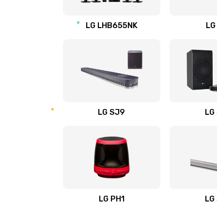
Восстановление после заклини
LG LHB655NK
LG
Восстановление после залития
Замена фильтра
Ремонт корпуса
LG SJ9
LG
Полная профилактика вертикал
пылесоса
Пайка конденсаторов
Ремонт электронного блока упр
LG PH1
LG
Ремонт или замена двигателя