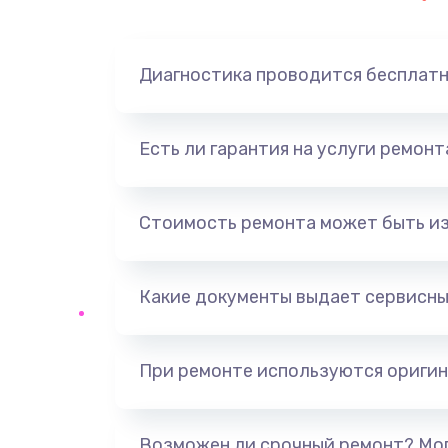
Замена динамика
Диагностика проводится бесплат
Замена корпуса
Замена аккумулятора
Есть ли гарантия на услуги ремон
Замена разъема
Стоимость ремонта может быть и
Ремонт платы
Какие документы выдает сервисны
Не включается
Нет звука
При ремонте используются оригин
Не видит флешку
Возможен ли срочный ремонт? Мог