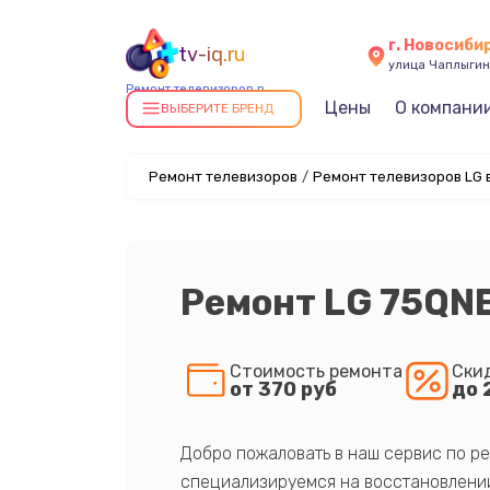
г. Новосиби
tv-iq.ru
улица Чаплыгин
Ремонт телевизоров в
Цены
О компани
Новосибирске
ВЫБЕРИТЕ БРЕНД
Ремонт телевизоров
/
Ремонт телевизоров LG 
Ремонт LG 75QN
Стоимость ремонта
Ски
от 370 руб
до 
Добро пожаловать в наш сервис по ре
специализируемся на восстановлении