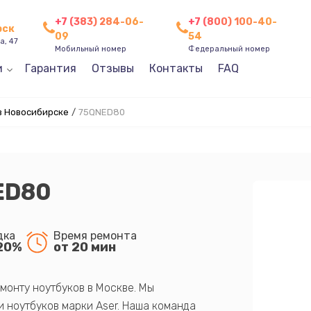
+7 (383) 284-06-
+7 (800) 100-40-
рск
09
54
а, 47
Мобильный номер
Федеральный номер
и
Гарантия
Отзывы
Контакты
FAQ
в Новосибирске
/
75QNED80
ED80
дка
Время ремонта
20%
от 20 мин
монту ноутбуков в Москве. Мы
 ноутбуков марки Aser. Наша команда