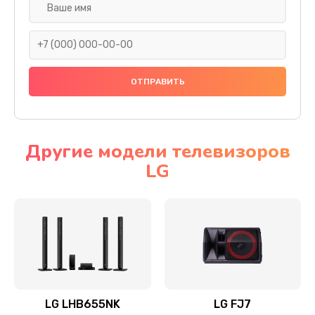
Ремонт платы электроники
1400 руб.
Заказать
Прошивка
1500 руб.
Заказать
Другие модели телевизоров
LG
Ремонт механики привода
1500 руб.
Заказать
Ремонт / замена кнопок, клавиш, индикаторов,
разъемов
1550 руб.
LG LHB655NK
LG FJ7
Заказать