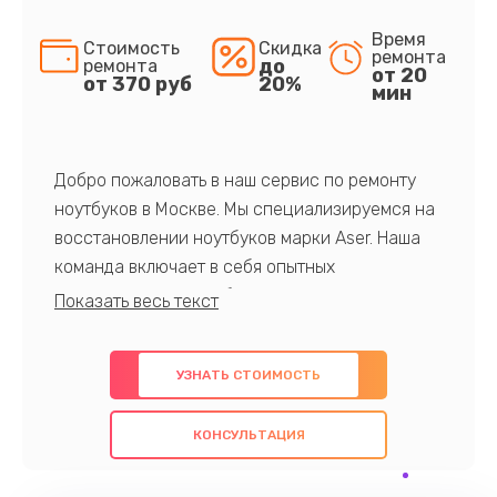
Время
Стоимость
Скидка
ремонта
до
ремонта
от 20
от 370 руб
20%
мин
Добро пожаловать в наш сервис по ремонту
ноутбуков в Москве. Мы специализируемся на
восстановлении ноутбуков марки Aser. Наша
команда включает в себя опытных
профессионалов с обширными знаниями и
многолетним опытом в данной области. Мы
предлагаем быстрый и качественный ремонт с
УЗНАТЬ СТОИМОСТЬ
использованием оригинальных компонентов, а
также гарантируем качество всех
КОНСУЛЬТАЦИЯ
проведенных работ. Наша цель - предоставить
клиентам надежное и профессиональное