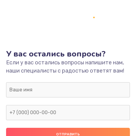
Заказать
Ремонт платы
800 руб.
Заказать
У вас остались вопросы?
Не включается
Если у вас остались вопросы напишите нам,
1400 руб.
наши специалисты с радостью ответят вам!
Заказать
Нет звука
800 руб.
Заказать
Не видит флешку
400 руб.