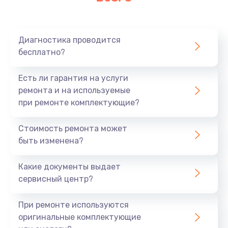
Очень тихо играет
700 руб.
Диагностика проводится
Заказать
бесплатно?
Не заряжается
Есть ли гарантия на услуги
800 руб.
ремонта и на используемые
при ремонте комплектующие?
Заказать
Стоимость ремонта может
Замена кнопок
быть изменена?
490 руб.
Заказать
Какие документы выдает
сервисный центр?
Восстановление после попадания влаги
При ремонте используются
790 руб.
оригинальные комплектующие
Заказать