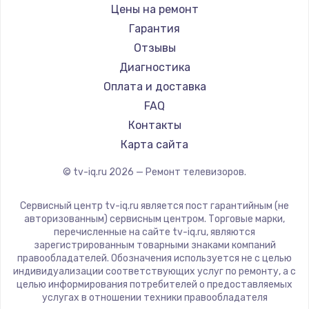
Daewoo
Цены на ремонт
Замена видеокарты
Centek
Гарантия
1600 руб.
Telefunken
Отзывы
Заказать
Hyundai
Диагностика
Doffler
Оплата и доставка
Ремонт разъема питания
Hiper
FAQ
880 руб.
Grundig
Контакты
Заказать
HITACHI
Карта сайта
Konka
© tv-iq.ru
2026
— Ремонт телевизоров.
Замена видеочипа
RED solution
2745 руб.
Thomson
Сервисный центр tv-iq.ru является пост гарантийным (не
Yandex
Заказать
авторизованным) сервисным центром. Торговые марки,
перечисленные на сайте tv-iq.ru, являются
National
зарегистрированным товарными знаками компаний
Замена северного моста
iFFALCON
правообладателей. Обозначения используется не с целью
индивидуализации соответствующих услуг по ремонту, а с
2600 руб.
Tuvio
целью информирования потребителей о предоставляемых
Nord
услугах в отношении техники правообладателя
Заказать