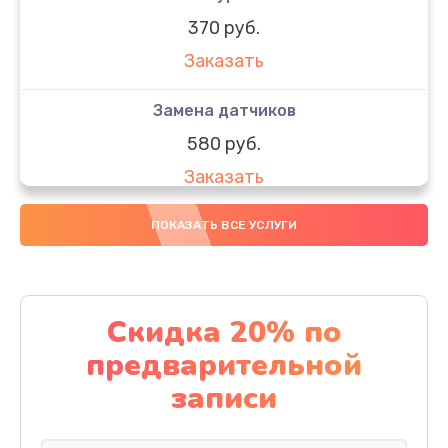
370 руб.
Заказать
Замена датчиков
580 руб.
Заказать
Комплексная чистка
ПОКАЗАТЬ ВСЕ УСЛУГИ
800 руб.
Заказать
Скидка 20% по
Замена дисплея (экрана)
предварительной
2000 руб.
записи
Заказать