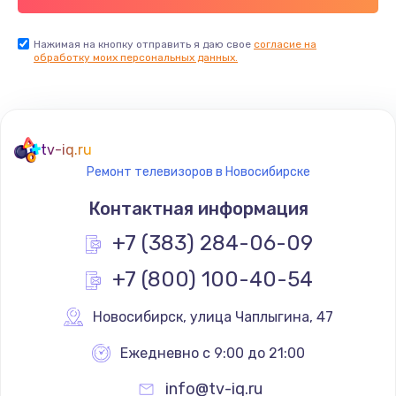
Заказать
Нажимая на кнопку отправить я даю свое
согласие на
обработку моих персональных данных.
Не реагирует на кнопки
700 руб.
Заказать
tv-iq.ru
Не сопряжается с устройством
Ремонт телевизоров в Новосибирске
900 руб.
Контактная информация
Заказать
+7 (383) 284-06-09
Помехи и искажение звука
+7 (800) 100-40-54
900 руб.
Новосибирск
,
 улица Чаплыгина, 47
Заказать
Ежедневно с 9:00 до 21:00
Не работает
info@tv-iq.ru