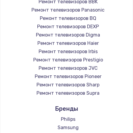
Ремонт телевизоров BBK
890 руб.
Ремонт телевизоров Panasonic
Заказать
Ремонт телевизоров BQ
Ремонт телевизоров DEXP
Замена микросхемы NFC
Ремонт телевизоров Digma
1100 руб.
Ремонт телевизоров Haier
Заказать
Ремонт телевизоров Irbis
Ремонт телевизоров Prestigio
Замена шим-контроллера
Ремонт телевизоров JVC
3900 руб.
Ремонт телевизоров Pioneer
Ремонт телевизоров Sharp
Заказать
Ремонт телевизоров Supra
Настройка Wi-Fi
Ремонт телевизоров Aiwa
Бренды
1030 руб.
Ремонт телевизоров Hisense
Ремонт телевизоров Daewoo
Philips
Заказать
Ремонт телевизоров Centek
Samsung