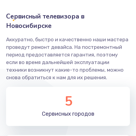
2400 руб.
Заказать
Сервисный телевизора в
Новосибирске
Ремонт системной платы
1600 руб.
Аккуратно, быстро и качественно наши мастера
проведут ремонт девайса. На постремонтный
Заказать
период предоставляется гарантия, поэтому
если во время дальнейшей эксплуатации
Снятие системных ошибок/программный ремонт
техники возникнут какие-то проблемы, можно
1400 руб.
снова обратиться к нам для их решения.
Заказать
5
Ремонт разъема SIM-карты
880 руб.
Сервисных
городов
Заказать
Модернизация