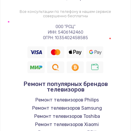
1400 руб.
Заказать
Все консультации по телефону в нашем сервисе
совершенно бесплатны
Восстановление цепи питания, пайка
ООО "РСЦ"
ИНН: 5406142460
880 руб.
ОГРН: 1035402458585
Заказать
Программный ремонт/прошивка
390 руб.
Заказать
Ремонт популярных брендов
телевизоров
Замена Bluetooth/Wi-Fi модуля
Ремонт телевизоров Philips
800 руб.
Ремонт телевизоров Samsung
Заказать
Ремонт телевизоров Toshiba
Ремонт телевизоров Xiaomi
Замена картридера