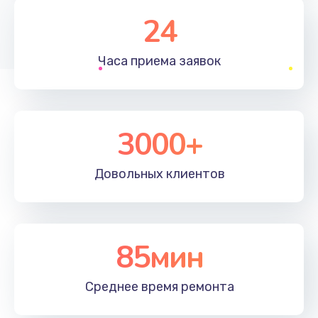
1830 руб.
24
Заказать
Часа приема
заявок
Устранение ошибок
2000 руб.
Заказать
3000+
Ремонт после залития
Довольных
клиентов
2100 руб.
Заказать
Ремонт электроплаты
85мин
1400 руб.
Среднее время
ремонта
Заказать