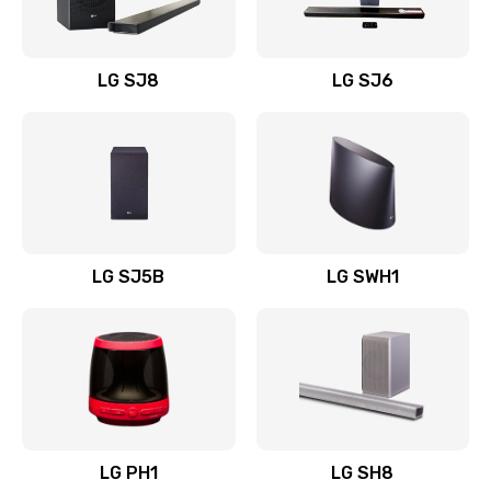
Заказать
Восстановление после заклинивания
LG SJ8
LG SJ6
1400 руб.
Заказать
Восстановление после залития
1500 руб.
Заказать
LG SJ5B
LG SWH1
Замена фильтра
1500 руб.
Заказать
Ремонт корпуса
LG PH1
LG SH8
1400 руб.