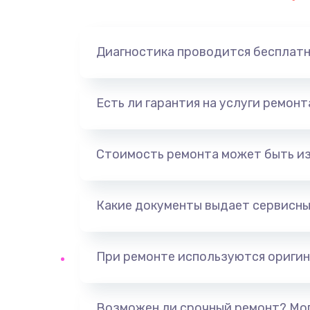
Замена динамика
Диагностика проводится бесплат
Замена корпуса
Замена аккумулятора
Есть ли гарантия на услуги ремон
Замена разъема
Стоимость ремонта может быть и
Ремонт платы
Какие документы выдает сервисны
Не включается
Нет звука
При ремонте используются оригин
Не видит флешку
Возможен ли срочный ремонт? Мог