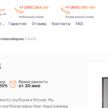
+7 (383) 284-06-
+7 (800) 100-40-
рск
09
54
а, 47
Мобильный номер
Федеральный номер
и
Гарантия
Отзывы
Контакты
FAQ
в Новосибирске
/
86TR3
3
дка
Время ремонта
20%
от 20 мин
монту ноутбуков в Москве. Мы
 ноутбуков марки Aser. Наша команда