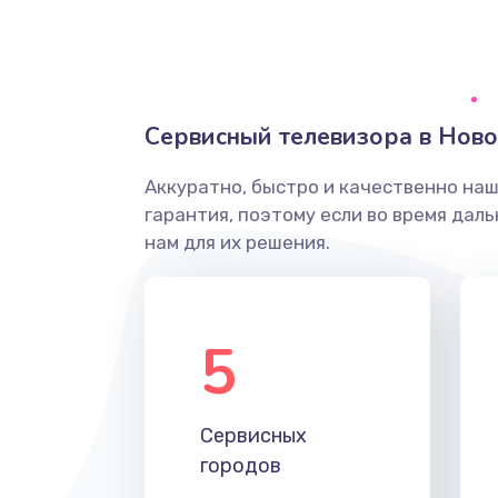
Ремонт системной платы
Снятие системных ошибок/про
Сервисный телевизора в Нов
ремонт
Аккуратно, быстро и качественно на
Ремонт разъема SIM-карты
гарантия, поэтому если во время дал
нам для их решения.
Модернизация
Устранение ошибок
5
Ремонт после залития
Сервисных
Ремонт электроплаты
городов