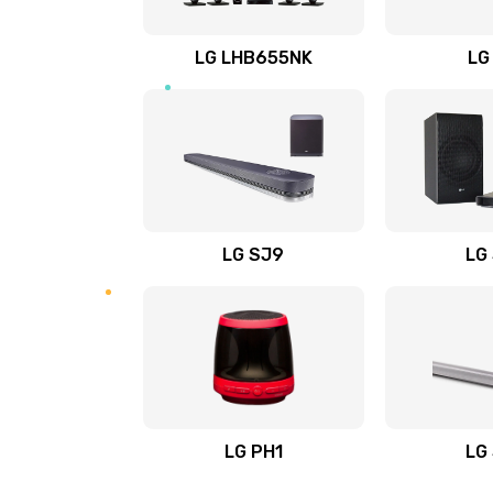
Восстановление после заклини
LG LHB655NK
LG
Восстановление после залития
Замена фильтра
Ремонт корпуса
LG SJ9
LG
Полная профилактика вертикал
пылесоса
Пайка конденсаторов
Ремонт электронного блока упр
LG PH1
LG
Ремонт или замена двигателя