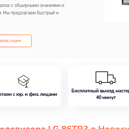
алов с обширными знаниями и
и. Мы предлагаем быстрый и
ем оригинальных компонентов, а также
ых работ. Наша цель - предоставить
ое обслуживание, удовлетворяя их
СУЛЬТАЦИЯ
медлите записаться на ремонт уже
Бесплатный выезд масте
таем с юр. и физ. лицами
40 минут