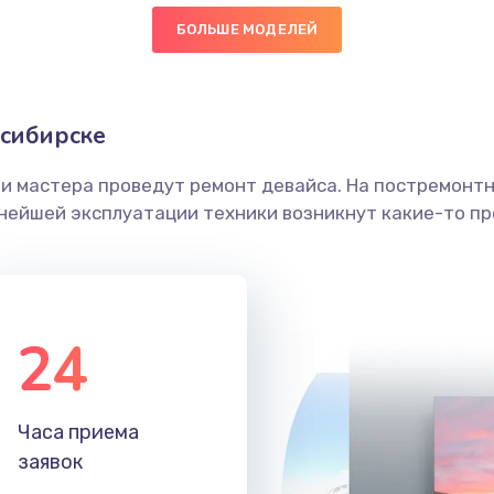
БОЛЬШЕ МОДЕЛЕЙ
30 мин
3 года
граммный
50 мин
1 год
осибирске
ши мастера проведут ремонт девайса. На постремонт
50 мин
1 год
ьнейшей эксплуатации техники возникнут какие-то пр
20 мин
1 год
40 мин
2 года
24
50 мин
1 год
Часа приема
50 мин
3 года
заявок