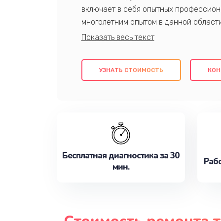
включает в себя опытных профессион
многолетним опытом в данной област
качественный ремонт с использовани
гарантируем качество всех проведенн
клиентам надежное и профессиональн
УЗНАТЬ СТОИМОСТЬ
КОН
потребности наилучшим образом. Не 
сейчас!
Бесплатная диагностика за 30
Рабо
мин.