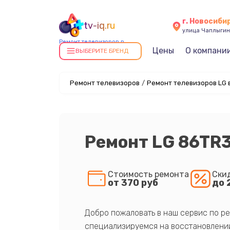
г. Новосиби
tv-iq.ru
улица Чаплыгин
Ремонт телевизоров в
Цены
О компани
Новосибирске
ВЫБЕРИТЕ БРЕНД
Ремонт телевизоров
/
Ремонт телевизоров LG 
Ремонт LG 86TR
Стоимость ремонта
Ски
от 370 руб
до 
Добро пожаловать в наш сервис по ре
специализируемся на восстановлении