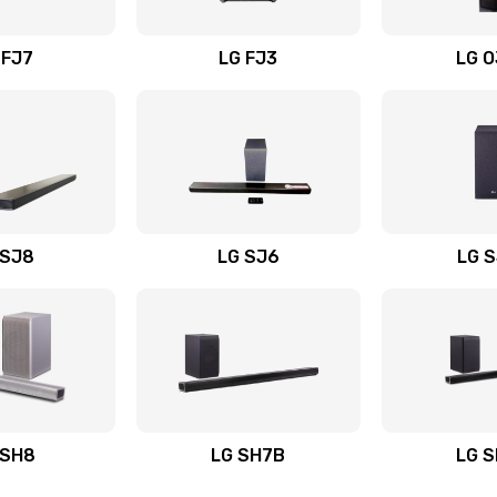
вания
60 мин
2 года
 FJ7
LG FJ3
LG 
30 мин
2 года
20 мин
1 год
50 мин
2 года
 SJ8
LG SJ6
LG 
ьного
50 мин
1 год
40 мин
3 года
авления
40 мин
3 года
 SH8
LG SH7B
LG 
30 мин
1 год