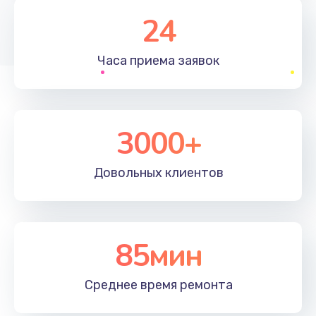
1830 руб.
24
Заказать
Часа приема
заявок
Устранение ошибок
2000 руб.
Заказать
3000+
Ремонт после залития
Довольных
клиентов
2100 руб.
Заказать
Ремонт электроплаты
85мин
1400 руб.
Среднее время
ремонта
Заказать