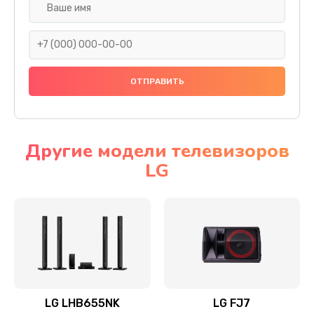
Ремонт платы электроники
1400 руб.
Заказать
Прошивка
1500 руб.
Заказать
Другие модели телевизоров
LG
Ремонт механики привода
1500 руб.
Заказать
Ремонт / замена кнопок, клавиш, индикаторов,
разъемов
1550 руб.
LG LHB655NK
LG FJ7
Заказать