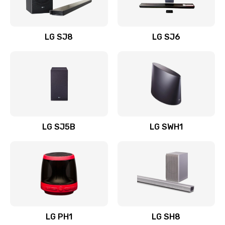
Заказать
Восстановление после заклинивания
LG SJ8
LG SJ6
1400 руб.
Заказать
Восстановление после залития
1500 руб.
Заказать
LG SJ5B
LG SWH1
Замена фильтра
1500 руб.
Заказать
Ремонт корпуса
LG PH1
LG SH8
1400 руб.