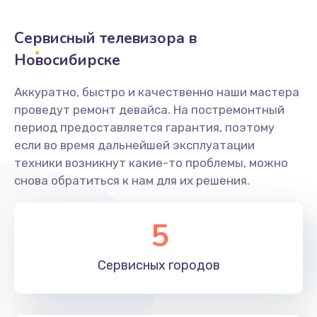
2400 руб.
Заказать
Сервисный телевизора в
Новосибирске
Ремонт системной платы
1600 руб.
Аккуратно, быстро и качественно наши мастера
проведут ремонт девайса. На постремонтный
Заказать
период предоставляется гарантия, поэтому
если во время дальнейшей эксплуатации
Снятие системных ошибок/программный ремонт
техники возникнут какие-то проблемы, можно
1400 руб.
снова обратиться к нам для их решения.
Заказать
5
Ремонт разъема SIM-карты
880 руб.
Сервисных
городов
Заказать
Модернизация