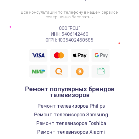
1400 руб.
Заказать
Все консультации по телефону в нашем сервисе
совершенно бесплатны
Восстановление цепи питания, пайка
ООО "РСЦ"
ИНН: 5406142460
880 руб.
ОГРН: 1035402458585
Заказать
Программный ремонт/прошивка
390 руб.
Заказать
Ремонт популярных брендов
телевизоров
Замена Bluetooth/Wi-Fi модуля
Ремонт телевизоров Philips
800 руб.
Ремонт телевизоров Samsung
Заказать
Ремонт телевизоров Toshiba
Ремонт телевизоров Xiaomi
Замена картридера