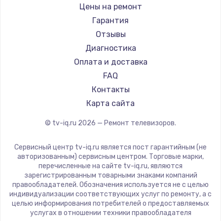
Daewoo
Цены на ремонт
Замена видеокарты
Centek
Гарантия
1600 руб.
Telefunken
Отзывы
Заказать
Hyundai
Диагностика
Doffler
Оплата и доставка
Ремонт разъема питания
Hiper
FAQ
880 руб.
Grundig
Контакты
Заказать
HITACHI
Карта сайта
Konka
© tv-iq.ru
2026
— Ремонт телевизоров.
Замена видеочипа
RED solution
2745 руб.
Thomson
Сервисный центр tv-iq.ru является пост гарантийным (не
Yandex
Заказать
авторизованным) сервисным центром. Торговые марки,
перечисленные на сайте tv-iq.ru, являются
National
зарегистрированным товарными знаками компаний
Замена северного моста
iFFALCON
правообладателей. Обозначения используется не с целью
индивидуализации соответствующих услуг по ремонту, а с
2600 руб.
Tuvio
целью информирования потребителей о предоставляемых
Nord
услугах в отношении техники правообладателя
Заказать