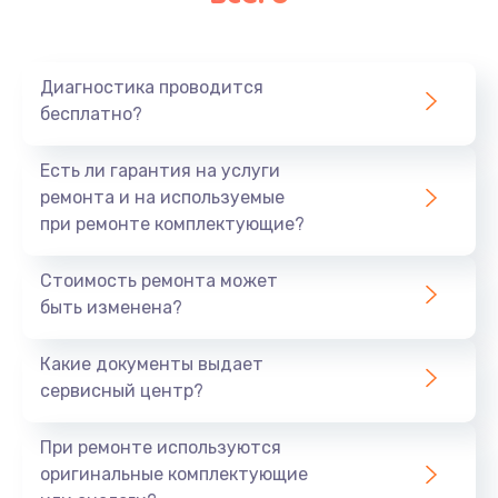
Очень тихо играет
700 руб.
Диагностика проводится
Заказать
бесплатно?
Не заряжается
Есть ли гарантия на услуги
800 руб.
ремонта и на используемые
при ремонте комплектующие?
Заказать
Стоимость ремонта может
Замена кнопок
быть изменена?
490 руб.
Заказать
Какие документы выдает
сервисный центр?
Восстановление после попадания влаги
При ремонте используются
790 руб.
оригинальные комплектующие
Заказать