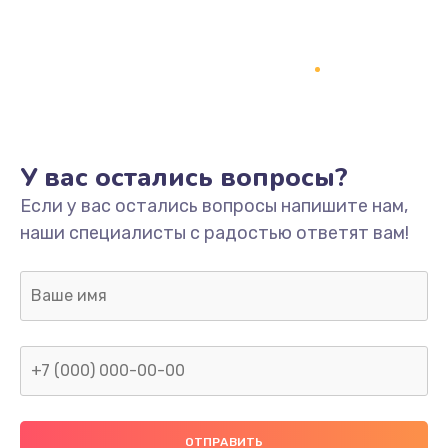
Заказать
Ремонт платы
800 руб.
Заказать
У вас остались вопросы?
Не включается
Если у вас остались вопросы напишите нам,
1400 руб.
наши специалисты с радостью ответят вам!
Заказать
Нет звука
800 руб.
Заказать
Не видит флешку
400 руб.