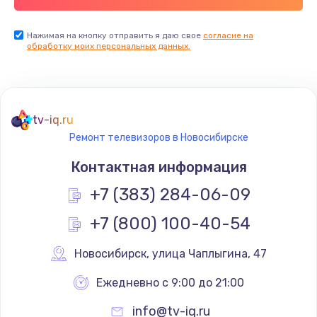
Заказать
Нажимая на кнопку отправить я даю свое
согласие на
обработку моих персональных данных.
Не реагирует на кнопки
700 руб.
Заказать
tv-iq.ru
Не сопряжается с устройством
Ремонт телевизоров в Новосибирске
900 руб.
Контактная информация
Заказать
+7 (383) 284-06-09
Помехи и искажение звука
+7 (800) 100-40-54
900 руб.
Новосибирск
,
 улица Чаплыгина, 47
Заказать
Ежедневно с 9:00 до 21:00
Не работает
info@tv-iq.ru