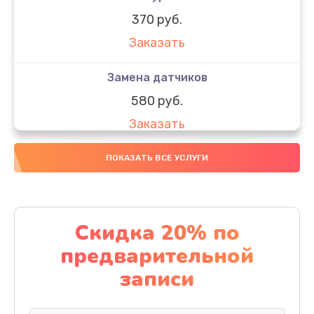
370 руб.
Заказать
Замена датчиков
580 руб.
Заказать
Комплексная чистка
ПОКАЗАТЬ ВСЕ УСЛУГИ
800 руб.
Заказать
Скидка 20% по
Замена дисплея (экрана)
предварительной
2000 руб.
записи
Заказать