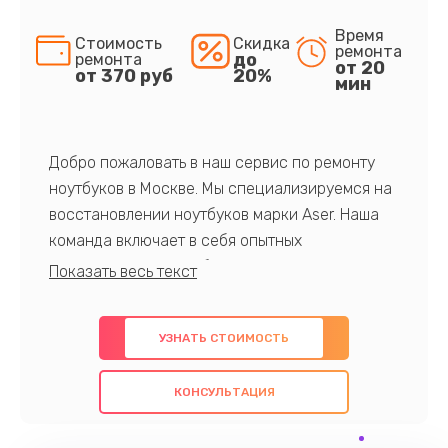
Время
Стоимость
Скидка
ремонта
до
ремонта
от 20
от 370 руб
20%
мин
Добро пожаловать в наш сервис по ремонту
ноутбуков в Москве. Мы специализируемся на
восстановлении ноутбуков марки Aser. Наша
команда включает в себя опытных
профессионалов с обширными знаниями и
многолетним опытом в данной области. Мы
предлагаем быстрый и качественный ремонт с
УЗНАТЬ СТОИМОСТЬ
использованием оригинальных компонентов, а
также гарантируем качество всех
КОНСУЛЬТАЦИЯ
проведенных работ. Наша цель - предоставить
клиентам надежное и профессиональное