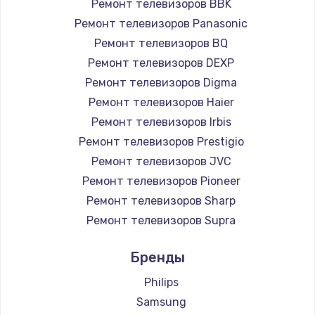
Ремонт телевизоров BBK
890 руб.
Ремонт телевизоров Panasonic
Заказать
Ремонт телевизоров BQ
Ремонт телевизоров DEXP
Замена микросхемы NFC
Ремонт телевизоров Digma
1100 руб.
Ремонт телевизоров Haier
Заказать
Ремонт телевизоров Irbis
Ремонт телевизоров Prestigio
Замена шим-контроллера
Ремонт телевизоров JVC
3900 руб.
Ремонт телевизоров Pioneer
Ремонт телевизоров Sharp
Заказать
Ремонт телевизоров Supra
Настройка Wi-Fi
Ремонт телевизоров Aiwa
Бренды
1030 руб.
Ремонт телевизоров Hisense
Ремонт телевизоров Daewoo
Philips
Заказать
Ремонт телевизоров Centek
Samsung