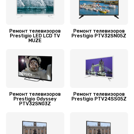
Заказать
Ремонт блока управления
1000 руб.
Ремонт телевизоров
Ремонт телевизоров
Prestigio LED LCD TV
Prestigio PTV32SN05Z
Заказать
MUZE
Замена модуля Wi-Fi
1000 руб.
Заказать
Замена материнской платы
Ремонт телевизоров
Ремонт телевизоров
1600 руб.
Prestigio Odyssey
Prestigio PTV24SS05Z
PTV32SN03Z
Заказать
Замена лампы подсветки
1200 руб.