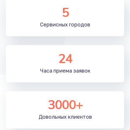
1200 руб.
5
Заказать
Сервисных
городов
Замена разъема AUX
1200 руб.
Заказать
24
Замена блока питания
1500 руб.
Часа приема
заявок
Заказать
Замена подсветки
3000+
1500 руб.
Заказать
Довольных
клиентов
Замена ИК-приемника