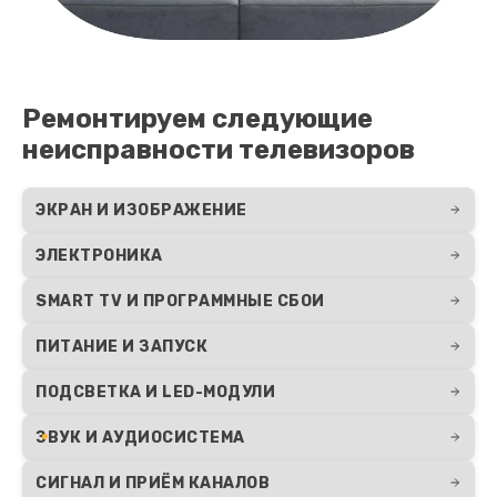
Замена контроллера
1300 руб.
Заказать
Ремонтируем следующие
Замена корпуса
неисправности телевизоров
1400 руб.
Заказать
ЭКРАН И ИЗОБРАЖЕНИЕ
ЭЛЕКТРОНИКА
Ремонт цепи питания
1800 руб.
SMART TV И ПРОГРАММНЫЕ СБОИ
Заказать
ПИТАНИЕ И ЗАПУСК
ПОДСВЕТКА И LED-МОДУЛИ
ЗВУК И АУДИОСИСТЕМА
СИГНАЛ И ПРИЁМ КАНАЛОВ