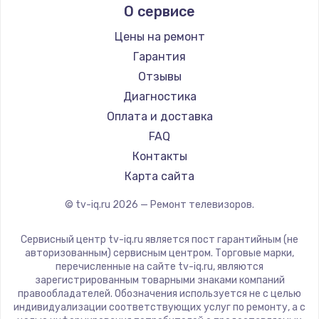
О сервисе
Ремонт телевизоров BenQ
Hisense
Daewoo
Цены на ремонт
Centek
Гарантия
Telefunken
Отзывы
Hyundai
Диагностика
Doffler
Оплата и доставка
Hiper
FAQ
Grundig
Контакты
HITACHI
Карта сайта
Konka
© tv-iq.ru
2026
— Ремонт телевизоров.
RED solution
Thomson
Сервисный центр tv-iq.ru является пост гарантийным (не
Yandex
авторизованным) сервисным центром. Торговые марки,
перечисленные на сайте tv-iq.ru, являются
National
зарегистрированным товарными знаками компаний
iFFALCON
правообладателей. Обозначения используется не с целью
индивидуализации соответствующих услуг по ремонту, а с
Tuvio