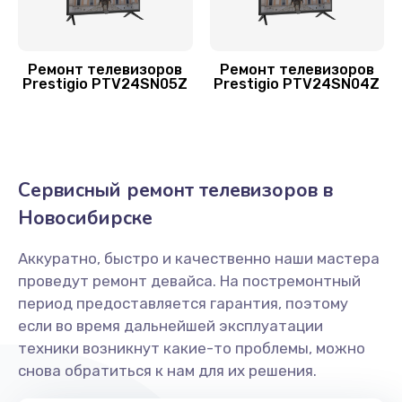
Заказать
Восстановление после попадания влаги
Ремонт телевизоров
Ремонт телевизоров
Prestigio PTV24SN05Z
Prestigio PTV24SN04Z
1600 руб.
Заказать
Замена разъёмов (HDMI, DVI, Дисплей порта)
Сервисный ремонт телевизоров в
1200 руб.
Новосибирске
Заказать
Аккуратно, быстро и качественно наши мастера
Замена SCART-разъема
проведут ремонт девайса. На постремонтный
1200 руб.
период предоставляется гарантия, поэтому
если во время дальнейшей эксплуатации
Заказать
техники возникнут какие-то проблемы, можно
снова обратиться к нам для их решения.
Замена USB порта