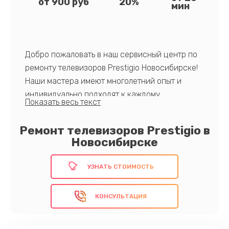
от 900 руб
20%
мин
Добро пожаловать в наш сервисный центр по
ремонту телевизоров Prestigio Новосибирске!
Наши мастера имеют многолетний опыт и
индивидуально подходят к каждому
устройству. Приоритетом для нас является
качество, что подтверждается
Ремонт телевизоров Prestigio в
использованием только оригинальных
Новосибирске
запчастей и современного оборудования для
диагностики.
УЗНАТЬ СТОИМОСТЬ
Поручите ремонт нам — выберите лучшее!
КОНСУЛЬТАЦИЯ