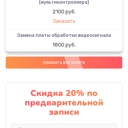
(мультиконтроллера)
2100 руб.
Заказать
Замена платы обработки видеосигнала
1800 руб.
Заказать
ПОКАЗАТЬ ВСЕ УСЛУГИ
Замена предохранителя
1500 руб.
Заказать
Скидка 20% по
предварительной
Замена разъема питания
записи
1200 руб.
Заказать