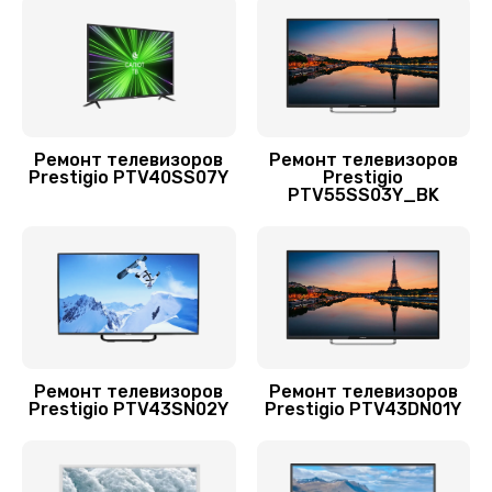
Замена шнура питания
1500 руб.
Заказать
Ремонт телевизоров
Ремонт телевизоров
Комплексная чистка
Prestigio PTV40SS07Y
Prestigio
PTV55SS03Y_BK
1400 руб.
Заказать
Прошивка / разблокировка
900 руб.
Заказать
Ремонт телевизоров
Ремонт телевизоров
Prestigio PTV43SN02Y
Prestigio PTV43DN01Y
Прошивка блока управления
900 руб.